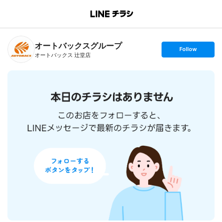
B
r
a
n
オートバックスグループ
c
s
Follow
h
e
オートバックス 辻堂店
T
t
o
f
p
o
l
l
o
w