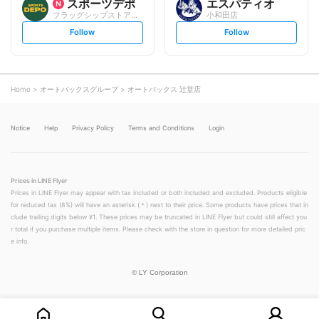
スポーツデポ
エスパティオ
フラッグシップストアテラスモール湘南店
小和田店
s
s
Follow
Follow
e
e
t
t
f
f
o
o
l
l
l
l
o
o
Home
オートバックスグループ
オートバックス 辻堂店
w
w
Notice
Help
Privacy Policy
Terms and Conditions
Login
Prices in LINE Flyer
Prices in LINE Flyer may appear with tax included or both included and excluded. Products eligible
for reduced tax (8%) will have an asterisk (＊) next to their price. Some products have prices that in
clude trailing digits below ¥1. These prices may be truncated in LINE Flyer but could still affect you
r total if you purchase multiple items. Please check with the store in question for more detailed pric
e info.
©
LY Corporation