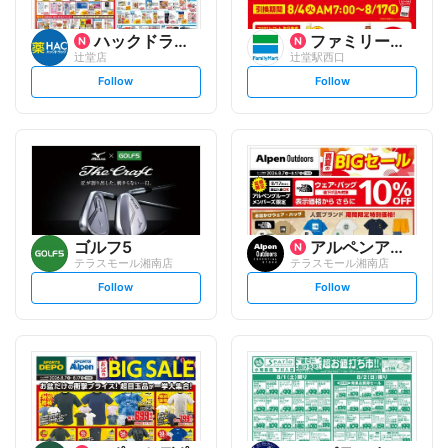
ハックドラッグ
ファミリーマート
辻堂店
辻堂駅西口
s
s
Follow
Follow
e
e
t
t
f
f
o
o
l
l
l
l
o
o
w
w
ゴルフ5
アルペンアウトドアーズエッセ...
テラスモール湘南店
テラスモール湘南店
s
s
Follow
Follow
e
e
t
t
f
f
o
o
l
l
l
l
o
o
w
w