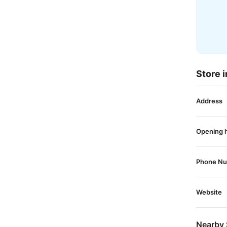
Store i
Address
Opening 
Phone N
Website
Nearby 