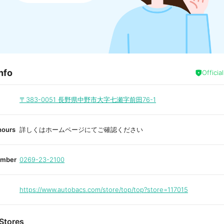
nfo
Officia
〒383-0051
長野県中野市大字七瀬字前田76-1
hours
詳しくはホームページにてご確認ください
umber
0269-23-2100
https://www.autobacs.com/store/top/top?store=117015
Stores