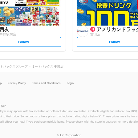
o
o
w
w
西友
アメリカンドラッ
中野駅前店
吉田店
s
s
Follow
Follow
e
e
t
t
f
f
o
o
l
l
l
l
o
o
トバックスグループ
オートバックス 中野店
w
w
lp
Privacy Policy
Terms and Conditions
Login
Flyer
 Flyer may appear with tax included or both included and excluded. Products eligible for reduced tax (8%) 
xt to their price. Some products have prices that include trailing digits below ¥1. These prices may be trunc
till affect your total if you purchase multiple items. Please check with the store in question for more detailed
©
LY Corporation