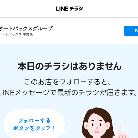
オートバックスグループ
s
F
e
オートバックス 中野店
t
f
o
l
l
o
w