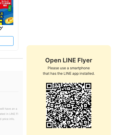
グ
Open LINE Flyer
Please use a smartphone

that has the LINE app installed.
will have an a
ated in LINE Fl
 price info.