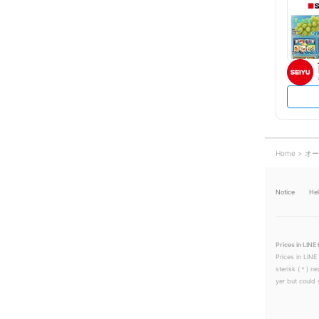
Home
オー
Notice
He
Prices in LINE 
Prices in LINE
sterisk (＊) ne
yer but could s