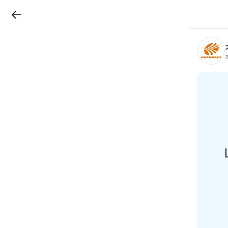
LINEチラシ
B
r
a
n
c
h
T
o
p