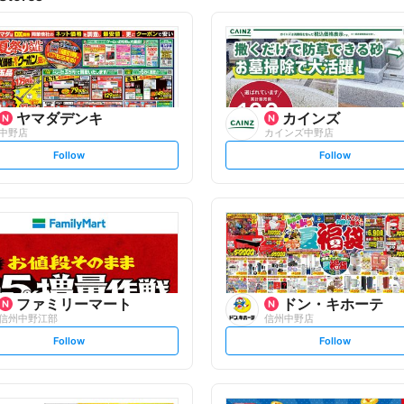
ヤマダデンキ
カインズ
中野店
カインズ中野店
s
s
Follow
Follow
e
e
t
t
f
f
o
o
l
l
l
l
o
o
w
w
ファミリーマート
ドン・キホーテ
信州中野江部
信州中野店
s
s
Follow
Follow
e
e
t
t
f
f
o
o
l
l
l
l