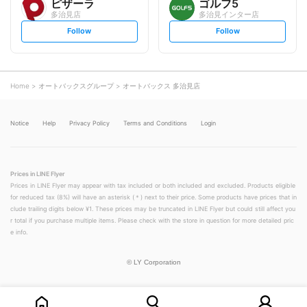
ピザーラ
ゴルフ5
多治見店
多治見インター店
s
s
Follow
Follow
e
e
t
t
f
f
o
o
l
l
l
l
o
o
Home
オートバックスグループ
オートバックス 多治見店
w
w
Notice
Help
Privacy Policy
Terms and Conditions
Login
Prices in LINE Flyer
Prices in LINE Flyer may appear with tax included or both included and excluded. Products eligible
for reduced tax (8%) will have an asterisk (＊) next to their price. Some products have prices that in
clude trailing digits below ¥1. These prices may be truncated in LINE Flyer but could still affect you
r total if you purchase multiple items. Please check with the store in question for more detailed pric
e info.
©
LY Corporation