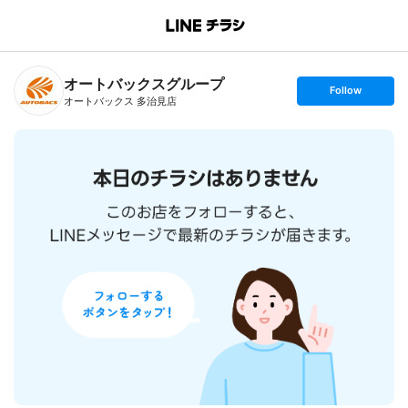
B
r
a
n
オートバックスグループ
c
s
Follow
h
e
オートバックス 多治見店
T
t
o
f
p
o
l
l
o
w