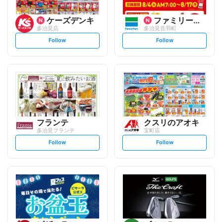
ケーズデンキ
ファミリーマート
多治見店
多治見音羽町
s
s
Follow
Follow
e
e
t
t
f
f
o
o
l
l
l
l
o
o
w
w
フランテ
クスリのアオキ
多治見フランテ
宝町店
s
s
Follow
Follow
e
e
t
t
f
f
o
o
l
l
l
l
o
o
w
w