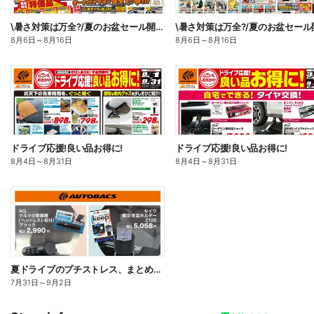
\暑さ対策は万全?/夏のお盆セール開催!
8月6日
～
8月16日
8月6日
～
8月16日
ドライブ応援!良い品お得に!
ドライブ応援!良い品お得に!
8月4日
～
8月31日
8月4日
～
8月31日
夏ドライブのプチストレス、まとめて解決!
7月31日
～
9月2日