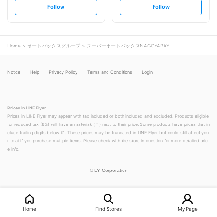
s
s
Follow
Follow
e
e
t
t
f
f
o
o
l
l
l
l
o
o
Home
オートバックスグループ
スーパーオートバックスNAGOYABAY
w
w
Notice
Help
Privacy Policy
Terms and Conditions
Login
Prices in LINE Flyer
Prices in LINE Flyer may appear with tax included or both included and excluded. Products eligible
for reduced tax (8%) will have an asterisk (＊) next to their price. Some products have prices that in
clude trailing digits below ¥1. These prices may be truncated in LINE Flyer but could still affect you
r total if you purchase multiple items. Please check with the store in question for more detailed pric
e info.
©
LY Corporation
Home
Find Stores
My Page