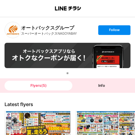
B
r
a
n
オートバックスグループ
c
s
Follow
h
e
スーパーオートバックスNAGOYABAY
T
t
o
f
p
o
l
l
o
w
Flyers
(
5
)
Info
Latest flyers