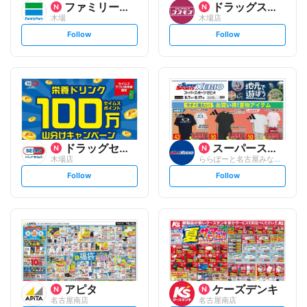
ファミリーマート
ドラッグストアコスモス
木場
木場店
s
s
Follow
Follow
e
e
t
t
f
f
o
o
l
l
l
l
o
o
w
w
ドラッグセイムス
スーパースポーツゼビオ
木場店
ららぽーと名古屋みなとアクルス店
s
s
Follow
Follow
e
e
t
t
f
f
o
o
l
l
l
l
o
o
w
w
アピタ
ケーズデンキ
名古屋南店
名古屋南店