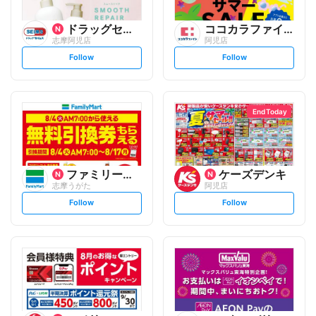
ドラッグセイムス
ココカラファイン
志摩阿児店
阿児店
s
s
Follow
Follow
e
e
t
t
f
f
o
o
l
l
l
l
o
o
End Today
w
w
ファミリーマート
ケーズデンキ
志摩うがた
阿児店
s
s
Follow
Follow
e
e
t
t
f
f
o
o
l
l
l
l
o
o
w
w