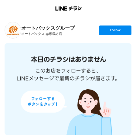
B
r
a
n
オートバックスグループ
c
s
Follow
h
e
オートバックス 志摩鵜方店
T
t
o
f
p
o
l
l
o
w