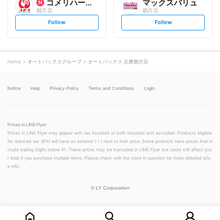
コメリハード&グリーン
マックスバリュ
鵜方店
鵜方店
s
s
Follow
Follow
e
e
t
t
f
f
o
o
l
l
l
l
o
o
Home
オートバックスグループ
オートバックス 志摩鵜方店
w
w
Notice
Help
Privacy Policy
Terms and Conditions
Login
Prices in LINE Flyer
Prices in LINE Flyer may appear with tax included or both included and excluded. Products eligible
for reduced tax (8%) will have an asterisk (＊) next to their price. Some products have prices that in
clude trailing digits below ¥1. These prices may be truncated in LINE Flyer but could still affect you
r total if you purchase multiple items. Please check with the store in question for more detailed pric
e info.
©
LY Corporation