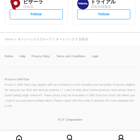
ピザーラ
トライアル
日向店
日向日知屋店
s
s
Follow
Follow
e
e
t
t
f
f
o
o
l
l
l
l
o
o
Home
オートバックスグループ
オートバックス 日向店
w
w
Notice
Help
Privacy Policy
Terms and Conditions
Login
Prices in LINE Flyer
Prices in LINE Flyer may appear with tax included or both included and excluded. Products eligible
for reduced tax (8%) will have an asterisk (＊) next to their price. Some products have prices that in
clude trailing digits below ¥1. These prices may be truncated in LINE Flyer but could still affect you
r total if you purchase multiple items. Please check with the store in question for more detailed pric
e info.
©
LY Corporation