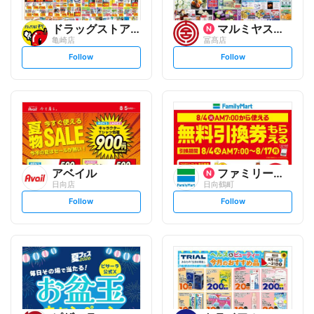
ドラッグストアモリ
マルミヤストア
亀崎店
冨髙店
s
s
Follow
Follow
e
e
t
t
f
f
o
o
l
l
l
l
o
o
w
w
アベイル
ファミリーマート
日向店
日向鶴町
s
s
Follow
Follow
e
e
t
t
f
f
o
o
l
l
l
l
o
o
w
w