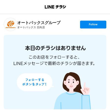
B
r
a
n
オートバックスグループ
c
s
Follow
h
e
オートバックス 日向店
T
t
o
f
p
o
l
l
o
w