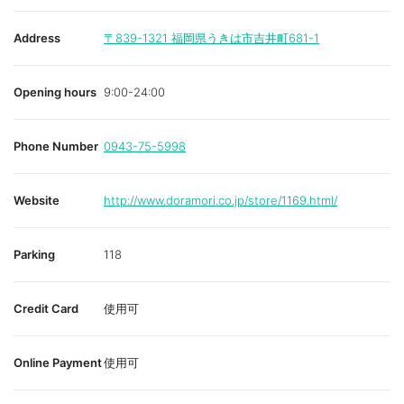
Address
〒839-1321
福岡県うきは市吉井町681-1
Opening hours
9:00-24:00
Phone Number
0943-75-5998
Website
http://www.doramori.co.jp/store/1169.html/
Parking
118
Credit Card
使用可
Online Payment
使用可