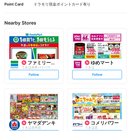
Point Card
ドラモリ現金ポイントカード有り
Nearby Stores
ファミリーマート
ゆめマート
うきは吉井バイパス
うきは
s
s
Follow
Follow
e
e
t
t
f
f
o
o
l
l
l
l
o
o
w
w
ヤマダデンキ
コメリパワー
うきは吉井店
うきは店