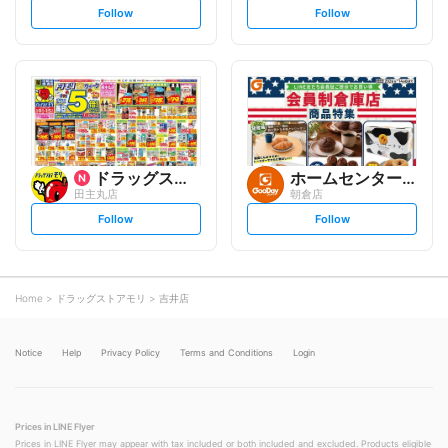
s
s
Follow
Follow
e
e
t
t
f
f
o
o
l
l
l
l
o
o
w
w
ドラッグストアモリ
ホームセンター グッデイ
田主丸店
朝倉店
s
s
Follow
Follow
e
e
t
t
f
f
o
o
l
l
l
l
o
o
Home
ドラッグストアモリ
吉井店
w
w
Notice
Help
Privacy Policy
Terms and Conditions
Login
Prices in LINE Flyer
Prices in LINE Flyer may appear with tax included or both included and excluded. Products eligible