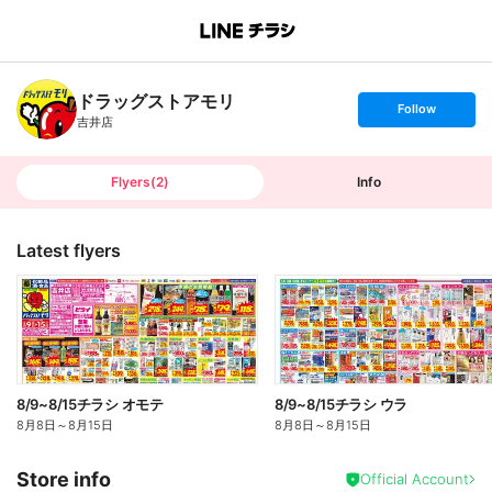
B
r
a
n
ドラッグストアモリ
c
s
Follow
h
e
吉井店
T
t
o
f
p
o
l
l
Flyers
(
2
)
Info
o
w
Latest flyers
8/9~8/15チラシ オモテ
8/9~8/15チラシ ウラ
8月8日
～
8月15日
8月8日
～
8月15日
Store info
Official Account