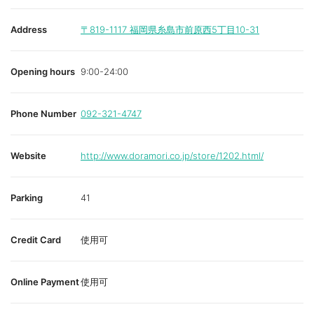
Address
〒819-1117
福岡県糸島市前原西5丁目10-31
Opening hours
9:00-24:00
Phone Number
092-321-4747
Website
http://www.doramori.co.jp/store/1202.html/
Parking
41
Credit Card
使用可
Online Payment
使用可