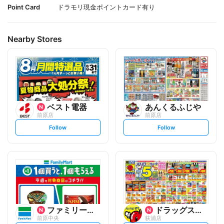
Point Card
ドラモリ現金ポイントカード有り
Nearby Stores
ベスト電器
あんくるふじや
前原店
前原店
s
s
Follow
Follow
e
e
t
t
f
f
o
o
l
l
l
l
o
o
w
w
ファミリーマート
ドラッグストアモリ
前原中央
荻浦店