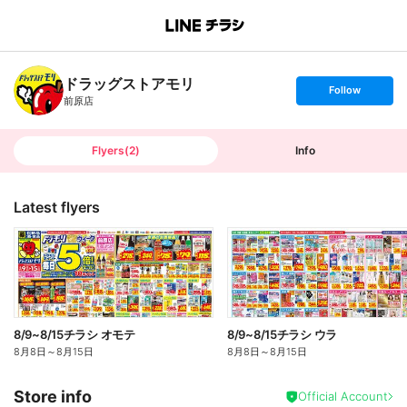
B
r
a
n
ドラッグストアモリ
c
s
Follow
h
e
前原店
T
t
o
f
p
o
l
l
Flyers
(
2
)
Info
o
w
Latest flyers
8/9~8/15チラシ オモテ
8/9~8/15チラシ ウラ
8月8日
～
8月15日
8月8日
～
8月15日
Store info
Official Account