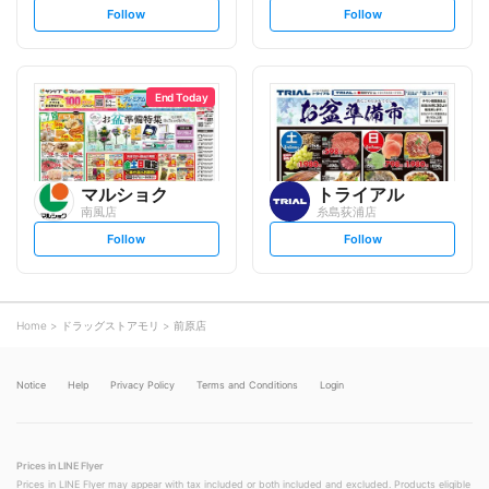
s
s
Follow
Follow
e
e
t
t
f
f
o
o
l
l
l
l
o
o
End Today
w
w
マルショク
トライアル
南風店
糸島荻浦店
s
s
Follow
Follow
e
e
t
t
f
f
o
o
l
l
l
l
o
o
Home
ドラッグストアモリ
前原店
w
w
Notice
Help
Privacy Policy
Terms and Conditions
Login
Prices in LINE Flyer
Prices in LINE Flyer may appear with tax included or both included and excluded. Products eligible