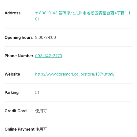
Address
〒808-0143
福岡県北九州市若松区青葉台西4丁目1-1
01
Opening hours
9:00-24:00
Phone Number
093-742-2770
Website
http://www.doramori.co.jp/store/1374.html/
Parking
51
Credit Card
使用可
Online Payment
使用可