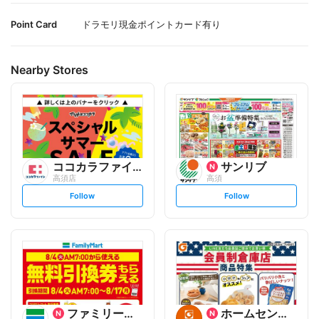
Point Card
ドラモリ現金ポイントカード有り
Nearby Stores
ココカラファイン
サンリブ
高須店
高須
s
s
Follow
Follow
e
e
t
t
f
f
o
o
l
l
l
l
o
o
w
w
ファミリーマート
ホームセンター グッデイ