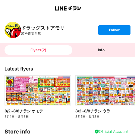
B
r
a
n
ドラッグストアモリ
c
s
Follow
h
e
若松青葉台店
T
t
o
f
p
o
l
l
Flyers
(
2
)
Info
o
w
Latest flyers
8/2~8/8チラシ オモテ
8/2~8/8チラシ ウラ
8月1日
～
8月8日
8月1日
～
8月8日
Store info
Official Account