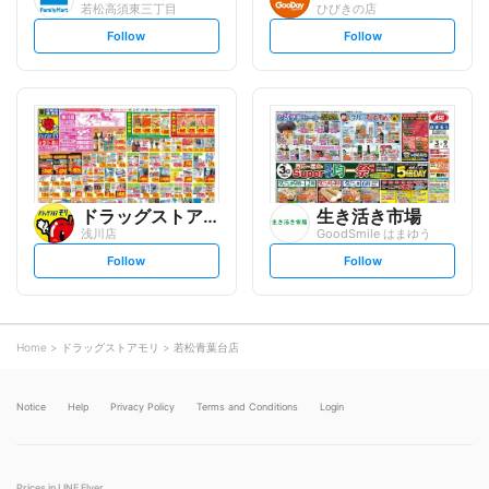
若松高須東三丁目
ひびきの店
s
s
Follow
Follow
e
e
t
t
f
f
o
o
l
l
l
l
o
o
w
w
ドラッグストアモリ
生き活き市場
浅川店
GoodSmile はまゆう
s
s
Follow
Follow
e
e
t
t
f
f
o
o
l
l
l
l
o
o
Home
ドラッグストアモリ
若松青葉台店
w
w
Notice
Help
Privacy Policy
Terms and Conditions
Login
Prices in LINE Flyer