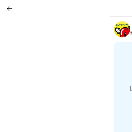
LINEチラシ
B
r
a
n
c
h
T
o
p