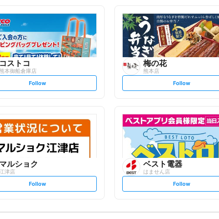
o
o
l
l
l
l
o
o
w
w
コストコ
梅の花
熊本御船倉庫店
熊本店
s
s
Follow
Follow
e
e
t
t
f
f
o
o
l
l
l
l
o
o
w
w
マルショク
ベスト電器
江津店
はません店
s
s
Follow
Follow
e
e
t
t
f
f
o
o
l
l
l
l