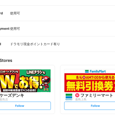
rd
使用可
ayment
使用可
d
ドラモリ現金ポイントカード有り
Stores
ケーズデンキ
ファミリーマート
嘉島店
嘉島上島
s
s
Follow
Follow
e
e
t
t
f
f