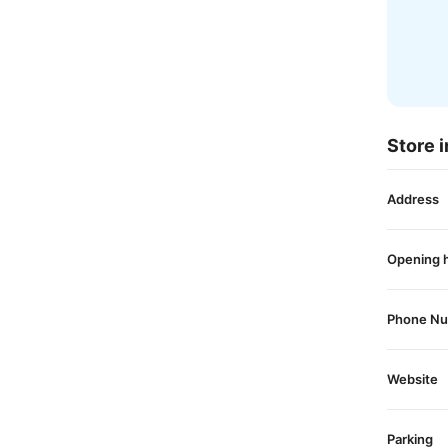
Store i
Address
Opening 
Phone N
Website
Parking