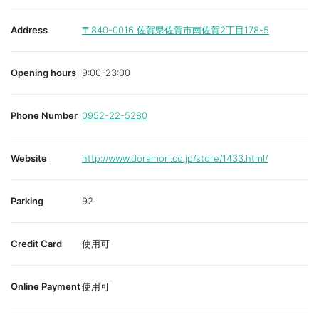
Address
〒840-0016
佐賀県佐賀市南佐賀2丁目178-5
Opening hours
9:00-23:00
Phone Number
0952-22-5280
Website
http://www.doramori.co.jp/store/1433.html/
Parking
92
Credit Card
使用可
Online Payment
使用可