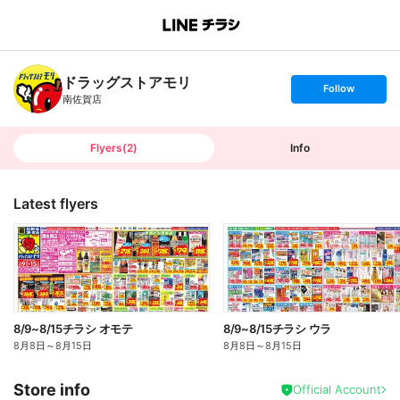
B
r
a
n
ドラッグストアモリ
c
s
Follow
h
e
南佐賀店
T
t
o
f
p
o
l
l
Flyers
(
2
)
Info
o
w
Latest flyers
8/9~8/15チラシ オモテ
8/9~8/15チラシ ウラ
8月8日
～
8月15日
8月8日
～
8月15日
Store info
Official Account