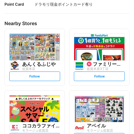
Point Card
ドラモリ現金ポイントカード有り
Nearby Stores
あんくるふじや
ファミリーマート
佐賀本店
佐賀木原3丁目
s
s
Follow
Follow
e
e
t
t
f
f
o
o
l
l
l
l
o
o
w
w
ココカラファイン
アベイル
モラージュ佐賀店
モラージュ佐賀店