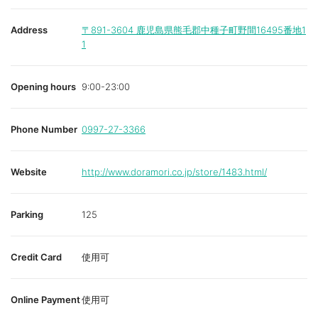
Address
〒891-3604
鹿児島県熊毛郡中種子町野間16495番地1
1
Opening hours
9:00-23:00
Phone Number
0997-27-3366
Website
http://www.doramori.co.jp/store/1483.html/
Parking
125
Credit Card
使用可
Online Payment
使用可