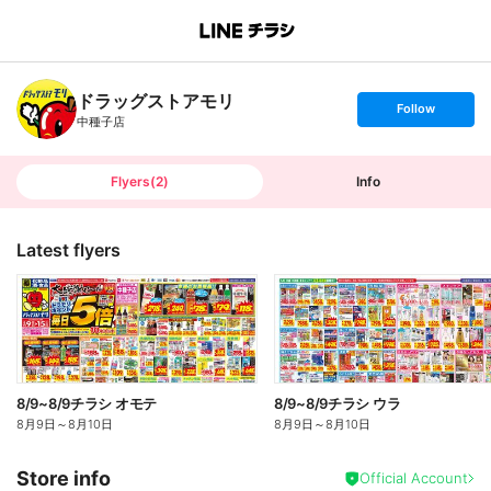
B
r
a
n
ドラッグストアモリ
c
s
Follow
h
e
中種子店
T
t
o
f
p
o
l
l
Flyers
(
2
)
Info
o
w
Latest flyers
8/9~8/9チラシ オモテ
8/9~8/9チラシ ウラ
8月9日
～
8月10日
8月9日
～
8月10日
Store info
Official Account