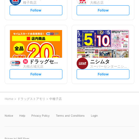
種子島店
大根占店
s
s
Follow
Follow
e
e
t
t
f
f
o
o
l
l
l
l
o
o
w
w
ドラッグセイムス
ニシムタ
大根占城元店
スーパーセンターニシムタ 大根占店
s
s
Follow
Follow
e
e
t
t
f
f
o
o
l
l
l
l
o
o
Home
ドラッグストアモリ
中種子店
w
w
Notice
Help
Privacy Policy
Terms and Conditions
Login
Prices in LINE Flyer