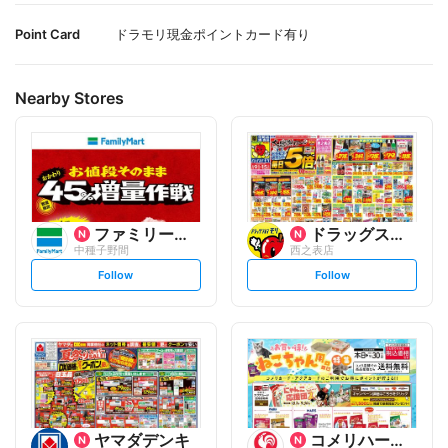
Point Card
ドラモリ現金ポイントカード有り
Nearby Stores
ファミリーマート
ドラッグストアモリ
中種子野間
西之表店
s
s
Follow
Follow
e
e
t
t
f
f
o
o
l
l
l
l
o
o
w
w
ヤマダデンキ
コメリハード&グリーン