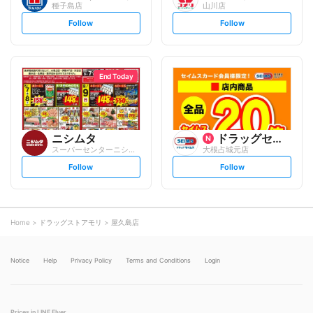
種子島店
山川店
s
s
Follow
Follow
e
e
t
t
f
f
o
o
l
l
l
l
o
o
End Today
w
w
ニシムタ
ドラッグセイムス
スーパーセンターニシムタ 指宿店
大根占城元店
s
s
Follow
Follow
e
e
t
t
f
f
o
o
l
l
l
l
o
o
Home
ドラッグストアモリ
屋久島店
w
w
Notice
Help
Privacy Policy
Terms and Conditions
Login
Prices in LINE Flyer