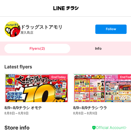
B
r
a
n
ドラッグストアモリ
c
s
Follow
h
e
屋久島店
T
t
o
f
p
o
l
l
Flyers
(
2
)
Info
o
w
Latest flyers
End Today
End To
8/9~8/9チラシ オモテ
8/9~8/9チラシ ウラ
8月8日
～
8月9日
8月8日
～
8月9日
Store info
Official Account