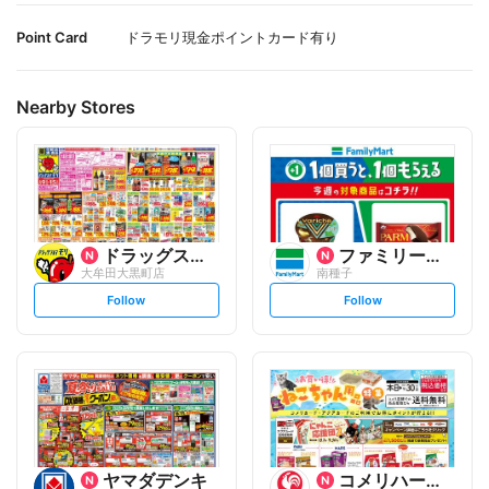
Point Card
ドラモリ現金ポイントカード有り
Nearby Stores
ドラッグストアモリ
ファミリーマート
大牟田大黒町店
南種子
s
s
Follow
Follow
e
e
t
t
f
f
o
o
l
l
l
l
o
o
w
w
ヤマダデンキ
コメリハード&グリーン