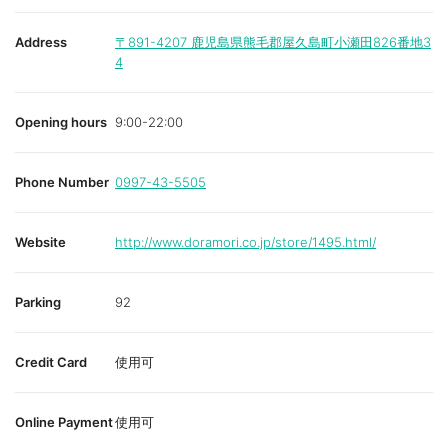
Address
〒891-4207
鹿児島県熊毛郡屋久島町小瀬田826番地3
4
Opening hours
9:00-22:00
Phone Number
0997-43-5505
Website
http://www.doramori.co.jp/store/1495.html/
Parking
92
Credit Card
使用可
Online Payment
使用可