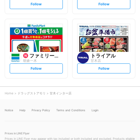
s
s
Follow
Follow
e
e
t
t
f
f
o
o
l
l
l
l
o
o
w
w
ファミリーマート
トライアル
朝倉一木
甘木店
s
s
Follow
Follow
e
e
t
t
f
f
o
o
l
l
l
l
o
o
Home
ドラッグストアモリ
甘木インター店
w
w
Notice
Help
Privacy Policy
Terms and Conditions
Login
Prices in LINE Flyer
Prices in LINE Flyer may appear with tax included or both included and excluded. Products eligible