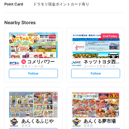
Point Card
ドラモリ現金ポイントカード有り
Nearby Stores
End Today
コメリパワー
ネッツトヨタ西日本
甘木インター店
ユーロード甘木インター店
s
s
Follow
Follow
e
e
t
t
f
f
o
o
l
l
l
l
o
o
w
w
あんくるふじや
あんくる夢市場
甘木店
甘木店