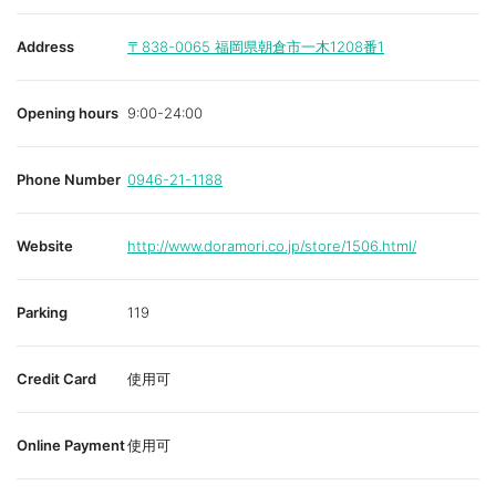
Address
〒838-0065
福岡県朝倉市一木1208番1
Opening hours
9:00-24:00
Phone Number
0946-21-1188
Website
http://www.doramori.co.jp/store/1506.html/
Parking
119
Credit Card
使用可
Online Payment
使用可