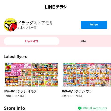
B
r
a
n
ドラッグストアモリ
c
s
Follow
h
e
甘木インター店
T
t
o
f
p
o
l
l
Flyers
(
2
)
Info
o
w
Latest flyers
8/9~8/15チラシ オモテ
8/9~8/15チラシ ウラ
8月8日
～
8月15日
8月8日
～
8月15日
Store info
Official Account