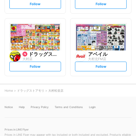
s
s
Follow
Follow
e
e
t
t
f
f
o
o
l
l
l
l
o
o
w
w
ドラッグストアモリ
アベイル
大村店
大村北FM店
s
s
Follow
Follow
e
e
t
t
f
f
o
o
l
l
l
l
o
o
Home
ドラッグストアモリ
大村松並店
w
w
Notice
Help
Privacy Policy
Terms and Conditions
Login
Prices in LINE Flyer
Prices in LINE Flyer may appear with tax included or both included and excluded. Products eligible