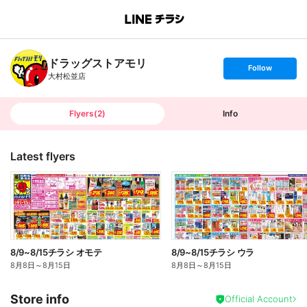
B
r
a
n
ドラッグストアモリ
c
s
Follow
h
e
大村松並店
T
t
o
f
p
o
l
l
Flyers
(
2
)
Info
o
w
Latest flyers
8/9~8/15チラシ オモテ
8/9~8/15チラシ ウラ
8月8日
～
8月15日
8月8日
～
8月15日
Store info
Official Account