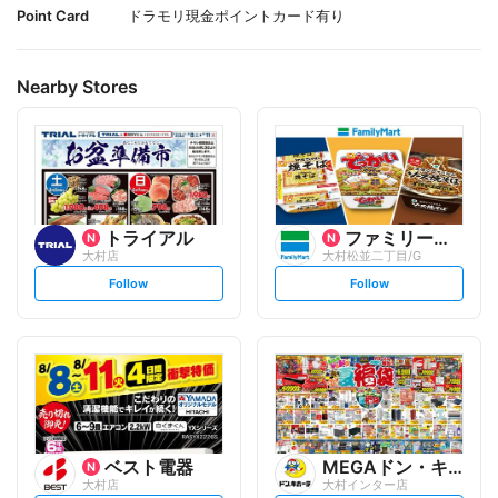
Point Card
ドラモリ現金ポイントカード有り
Nearby Stores
トライアル
ファミリーマート
大村店
大村松並二丁目/G
s
s
Follow
Follow
e
e
t
t
f
f
o
o
l
l
l
l
o
o
w
w
ベスト電器
MEGAドン・キホーテ
大村店
大村インター店