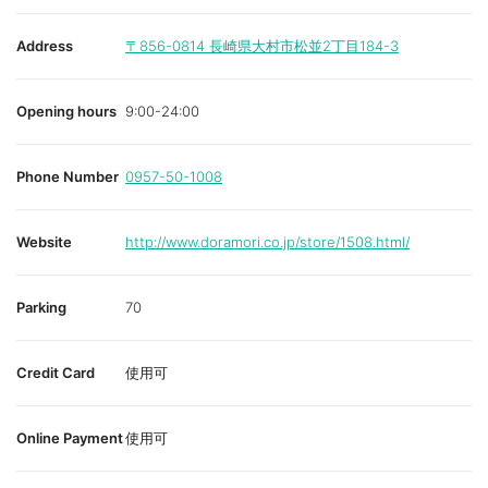
Address
〒856-0814
長崎県大村市松並2丁目184-3
Opening hours
9:00-24:00
Phone Number
0957-50-1008
Website
http://www.doramori.co.jp/store/1508.html/
Parking
70
Credit Card
使用可
Online Payment
使用可