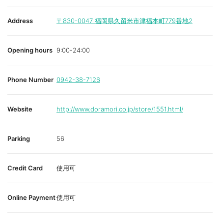
Address
〒830-0047
福岡県久留米市津福本町779番地2
Opening hours
9:00-24:00
Phone Number
0942-38-7126
Website
http://www.doramori.co.jp/store/1551.html/
Parking
56
Credit Card
使用可
Online Payment
使用可