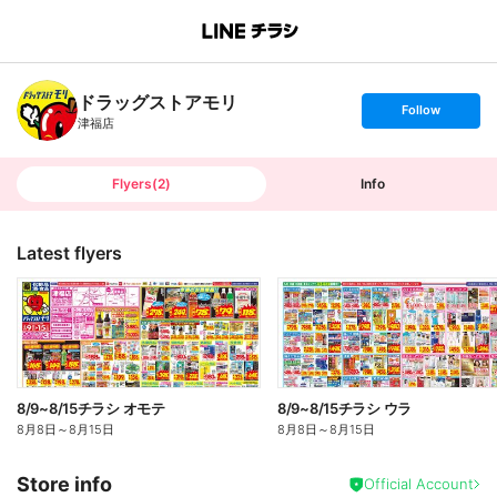
B
r
a
n
ドラッグストアモリ
c
s
Follow
h
e
津福店
T
t
o
f
p
o
l
l
Flyers
(
2
)
Info
o
w
Latest flyers
8/9~8/15チラシ オモテ
8/9~8/15チラシ ウラ
8月8日
～
8月15日
8月8日
～
8月15日
Store info
Official Account