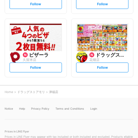
s
s
Follow
Follow
e
e
t
t
f
f
o
o
l
l
l
l
o
o
w
w
ピザーラ
ドラッグストアモリ
久留米店
花畑店
s
s
Follow
Follow
e
e
t
t
f
f
o
o
l
l
l
l
o
o
Home
ドラッグストアモリ
津福店
w
w
Notice
Help
Privacy Policy
Terms and Conditions
Login
Prices in LINE Flyer
Prices in LINE Flyer may appear with tax included or both included and excluded. Products eligible