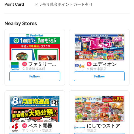
Point Card
ドラモリ現金ポイントカード有り
Nearby Stores
ファミリーマート
エディオン
久留米津福本町
久留米津福店
s
s
Follow
Follow
e
e
t
t
f
f
o
o
l
l
l
l
o
o
w
w
ベスト電器
にしてつストア
アウトレット安武店
花畑店