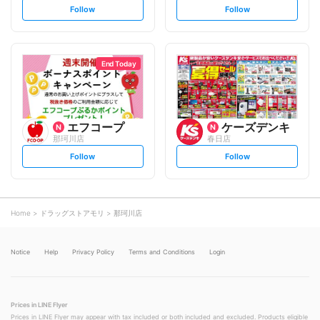
s
s
Follow
Follow
e
e
t
t
f
f
o
o
l
l
l
l
o
o
End Today
w
w
エフコープ
ケーズデンキ
那珂川店
春日店
s
s
Follow
Follow
e
e
t
t
f
f
o
o
l
l
l
l
o
o
Home
ドラッグストアモリ
那珂川店
w
w
Notice
Help
Privacy Policy
Terms and Conditions
Login
Prices in LINE Flyer
Prices in LINE Flyer may appear with tax included or both included and excluded. Products eligible