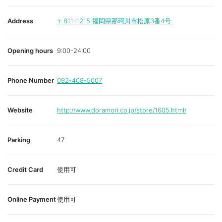
Address
〒811-1215
福岡県那珂川市松原3番4号
Opening hours
9:00-24:00
Phone Number
092-408-5007
Website
http://www.doramori.co.jp/store/1605.html/
Parking
47
Credit Card
使用可
Online Payment
使用可