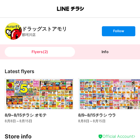
B
r
a
n
ドラッグストアモリ
c
s
Follow
h
e
那珂川店
T
t
o
f
p
o
l
l
Flyers
(
2
)
Info
o
w
Latest flyers
8/9~8/15チラシ オモテ
8/9~8/15チラシ ウラ
8月8日
～
8月15日
8月8日
～
8月15日
Store info
Official Account