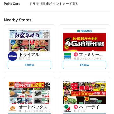
Point Card
ドラモリ現金ポイントカード有り
Nearby Stores
トライアル
ファミリーマート
那珂川店
春日フォレストシティ
s
s
Follow
Follow
e
e
t
t
f
f
o
o
l
l
l
l
o
o
w
w
オートバックスグループ
ハローデイ
オートバックス 春日フォレストシティ
那珂川店