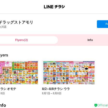
ドラッグストアモリ
s
F
e
大川店
t
f
o
l
l
Flyers
(
2
)
Info
o
w
lyers
8チラシ オモテ
8/2~8/8チラシ ウラ
月8日
8月1日
～
8月8日
nfo
Officia