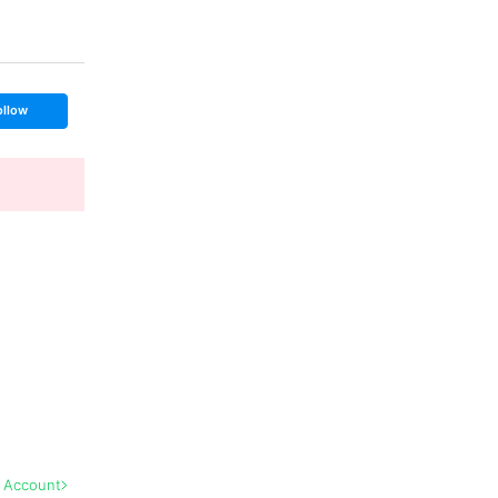
ollow
l Account