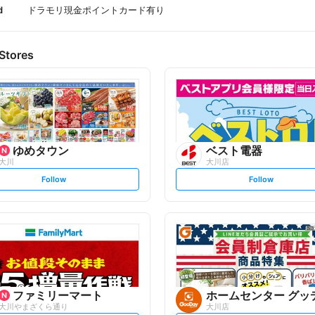
d
ドラモリ現金ポイントカード有り
Stores
ゆめタウン
ベスト電器
大川
大川店
s
s
Follow
Follow
e
e
t
t
f
f
o
o
l
l
l
l
o
o
w
w
ファミリーマート
ホームセンター グッ
大川やまざくら通り
大川店