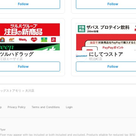
s
s
Follow
Follow
e
e
t
t
f
f
o
o
l
l
l
l
o
o
w
w
ツルハドラッグ
にしてつストア
江頭エーザイ店
明治町店
s
s
Follow
Follow
e
e
t
t
f
f
o
o
l
l
l
l
o
o
ッグストアモリ
大川店
w
w
lp
Privacy Policy
Terms and Conditions
Login
Flyer
 Flyer may appear with tax included or both included and excluded. Products eligible for reduced tax (8%) 