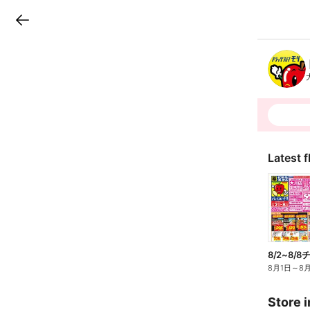
LINEチラシ
B
r
a
n
c
h
T
o
p
Latest f
8/2~8/
8月1日
～
8
Store i