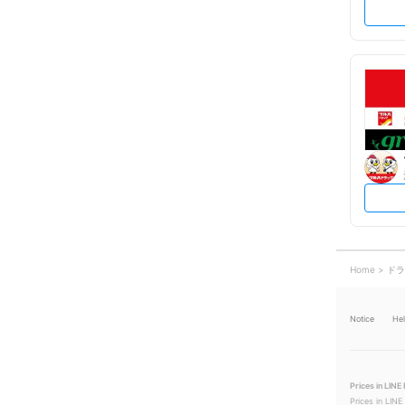
Home
ドラ
Notice
He
Prices in LINE 
Prices in LINE