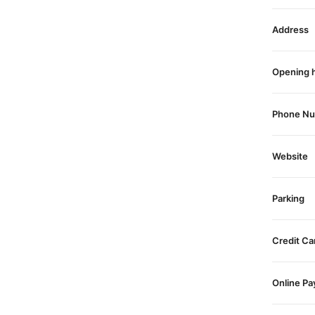
Address
Opening 
Phone N
Website
Parking
Credit Ca
Online P