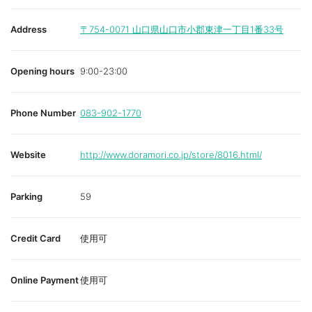
Address
〒754-0071
山口県山口市小郡東津一丁目1番33号
Opening hours
9:00-23:00
Phone Number
083-902-1770
Website
http://www.doramori.co.jp/store/8016.html/
Parking
59
Credit Card
使用可
Online Payment
使用可