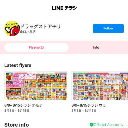
B
r
a
n
ドラッグストアモリ
c
s
Follow
h
e
山口小郡店
T
t
o
f
p
o
l
l
Flyers
(
2
)
Info
o
w
Latest flyers
8/9~8/15チラシ オモテ
8/9~8/15チラシ ウラ
8月8日
～
8月15日
8月8日
～
8月15日
Store info
Official Account