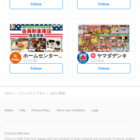
s
s
Follow
Follow
e
e
t
t
f
f
o
o
l
l
l
l
o
o
w
w
ホームセンター グッデイ
ヤマダデンキ
山口小郡
山口本店
s
s
Follow
Follow
e
e
t
t
f
f
o
o
l
l
l
l
o
o
Home
ドラッグストアモリ
山口小郡店
w
w
Notice
Help
Privacy Policy
Terms and Conditions
Login
Prices in LINE Flyer
Prices in LINE Flyer may appear with tax included or both included and excluded. Products eligible