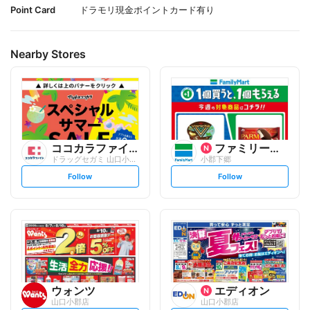
Point Card
ドラモリ現金ポイントカード有り
Nearby Stores
ココカラファイン
ファミリーマート
ドラッグセガミ 山口小郡店
小郡下郷
s
s
Follow
Follow
e
e
t
t
f
f
o
o
l
l
l
l
o
o
w
w
ウォンツ
エディオン
山口小郡店
山口小郡店