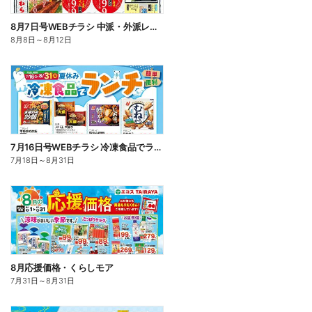
8月7日号WEBチラシ 中派・外派レジャらん・お魚かわら版・お盆準備:うら
8月8日
～
8月12日
7月16日号WEBチラシ 冷凍食品でランチ
7月18日
～
8月31日
8月応援価格・くらしモア
7月31日
～
8月31日