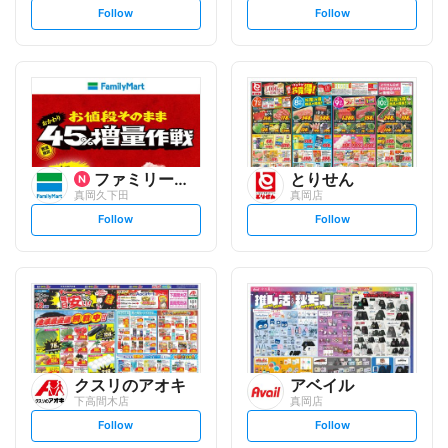
s
s
Follow
Follow
e
e
t
t
f
f
o
o
l
l
l
l
o
o
w
w
ファミリーマート
とりせん
真岡久下田
真岡店
s
s
Follow
Follow
e
e
t
t
f
f
o
o
l
l
l
l
o
o
w
w
クスリのアオキ
アベイル
下高間木店
真岡店
s
s
Follow
Follow
e
e
t
t