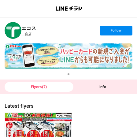
B
r
a
n
エコス
c
s
Follow
h
e
二宮店
T
t
o
f
p
o
l
l
o
w
Flyers
(
7
)
Info
Latest flyers