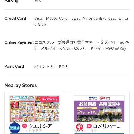
Parking
有り
Credit Card
Visa、MasterCard、JCB、AmericanExpress、Diner
s Club
Online Payment
エコスグループ共通自社電子マネー・楽天ペイ・auPA
Y・メルペイ・d払い・Quoカードペイ・WeChatPay
Point Card
ポイントカードあり
Nearby Stores
End Today
ウエルシア
コメリハード&グリーン
二宮久下田店
二宮店