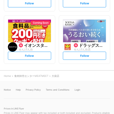
s
s
Follow
Follow
e
e
t
t
f
f
o
o
l
l
l
l
o
o
Coming Soon
w
w
イオンスタイル
ドラッグストアスマイル
せんげん台
せんげん台店
s
s
Follow
Follow
e
e
t
t
f
f
o
o
l
l
l
l
o
o
Home
食肉卸売センターMEATMEET
大袋店
w
w
Notice
Help
Privacy Policy
Terms and Conditions
Login
Prices in LINE Flyer
Prices in LINE Flyer may appear with tax included or both included and excluded. Products eligible