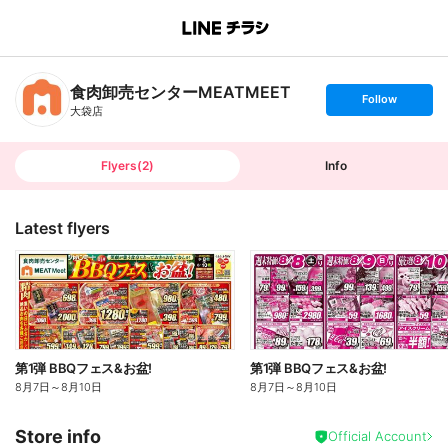
B
r
a
n
食肉卸売センターMEATMEET
c
s
Follow
h
e
大袋店
T
t
o
f
p
o
l
l
Flyers
(
2
)
Info
o
w
Latest flyers
第1弾 BBQフェス&お盆!
第1弾 BBQフェス&お盆!
8月7日
～
8月10日
8月7日
～
8月10日
Store info
Official Account