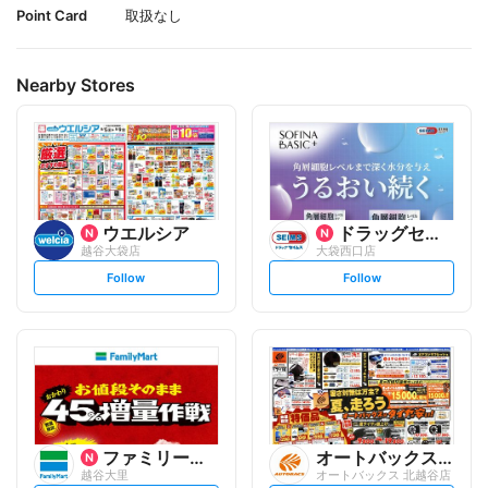
Point Card
取扱なし
Nearby Stores
ウエルシア
ドラッグセイムス
越谷大袋店
大袋西口店
s
s
Follow
Follow
e
e
t
t
f
f
o
o
l
l
l
l
o
o
w
w
ファミリーマート
オートバックスグループ
越谷大里
オートバックス 北越谷店