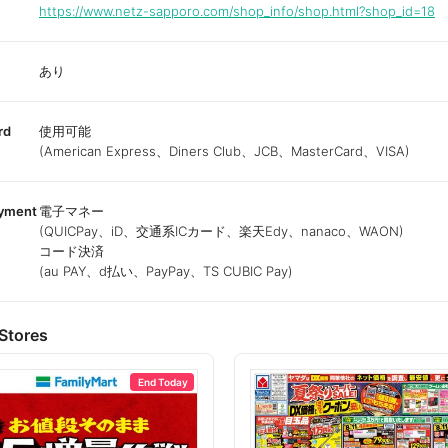
https://www.netz-sapporo.com/shop_info/shop.html?shop_id=18
あり
rd
使用可能
(American Express、Diners Club、JCB、MasterCard、VISA)
ayment
電子マネー
(QUICPay、iD、交通系ICカード、楽天Edy、nanaco、WAON)
コード決済
(au PAY、d払い、PayPay、TS CUBIC Pay)
Stores
End Today