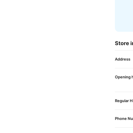
Store i
Address
Opening 
Regular H
Phone N