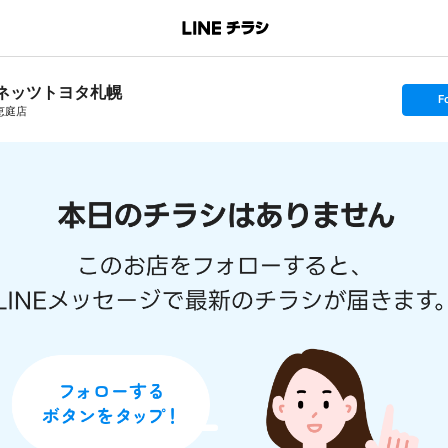
ネッツトヨタ札幌
s
F
e
恵庭店
t
f
o
l
l
o
w