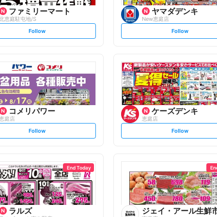
ファミリーマート
ヤマダデンキ
北恵庭駐屯地/S
New恵庭店
s
s
Follow
Follow
e
e
t
t
f
f
o
o
l
l
l
l
o
o
w
w
コメリパワー
ケーズデンキ
恵庭店
恵庭店
s
s
Follow
Follow
e
e
t
t
f
f
o
o
l
l
l
l
o
o
End Today
En
w
w
ラルズ
ジェイ・アール生鮮