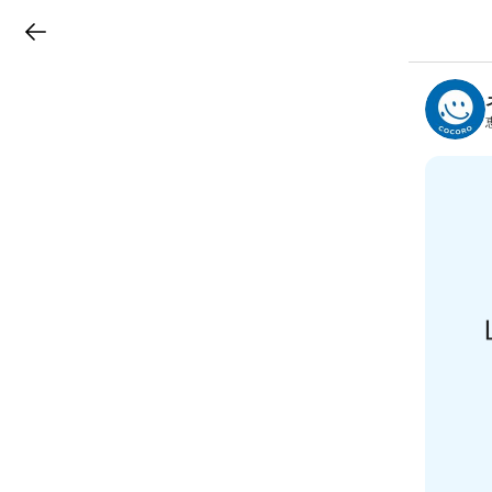
LINEチラシ
B
r
a
n
c
h
T
o
p