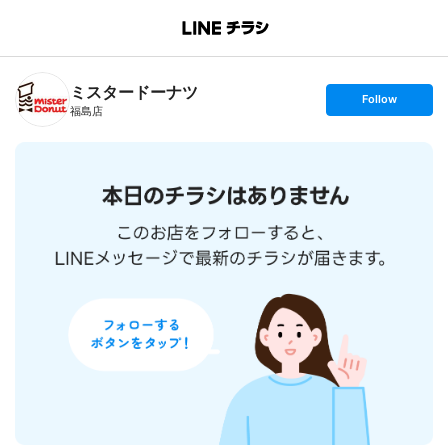
B
r
a
n
ミスタードーナツ
c
s
Follow
h
e
福島店
T
t
o
f
p
o
l
l
o
w