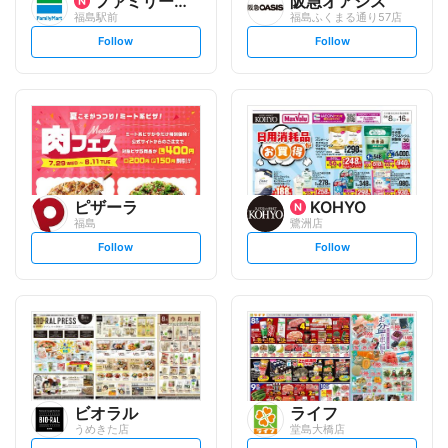
ファミリーマート
阪急オアシス
福島駅前
福島ふくまる通り57店
s
s
Follow
Follow
e
e
t
t
f
f
o
o
l
l
l
l
o
o
w
w
ピザーラ
KOHYO
福島
鷺洲店
s
s
Follow
Follow
e
e
t
t
f
f
o
o
l
l
l
l
o
o
w
w
ビオラル
ライフ
うめきた店
堂島大橋店