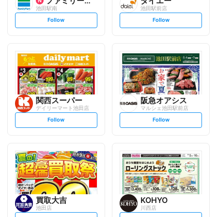
ファミリーマート
ダイエー
池田駅南
池田駅前店
s
s
Follow
Follow
e
e
t
t
f
f
o
o
l
l
l
l
o
o
w
w
関西スーパー
阪急オアシス
デイリーマート池田店
マルシェ池田駅前店
s
s
Follow
Follow
e
e
t
t
f
f
o
o
l
l
l
l
o
o
w
w
買取大吉
KOHYO
池田店
川西店