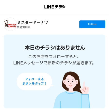
B
r
a
n
ミスタードーナツ
c
s
Follow
h
e
阪急池田店
T
t
o
f
p
o
l
l
o
w