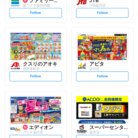
ファミリーマート
JTB
薬コメヤ金沢武蔵
JTB金沢店
s
s
Follow
Follow
e
e
t
t
f
f
o
o
l
l
l
l
o
o
w
w
クスリのアオキ
アピタ
浅野本町店
金沢店
s
s
Follow
Follow
e
e
t
t
f
f
o
o
l
l
l
l
o
o
w
w
エディオン
スーパーセンタームサシ
アピタ金沢店
金沢店