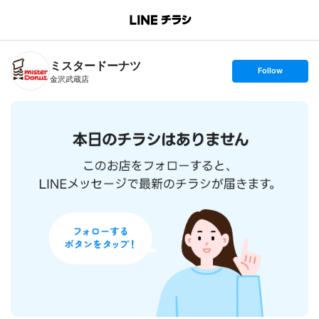
B
r
a
n
ミスタードーナツ
c
s
Follow
h
e
金沢武蔵店
T
t
o
f
p
o
l
l
o
w