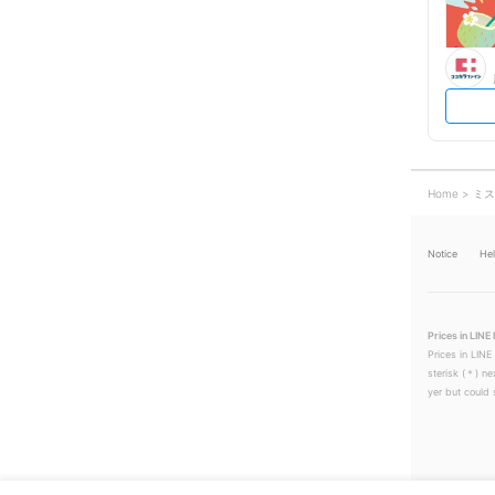
Home
ミス
Notice
He
Prices in LINE 
Prices in LINE
sterisk (＊) ne
yer but could s