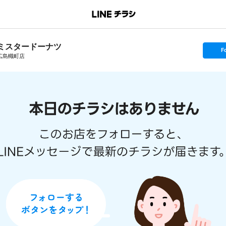
ミスタードーナツ
s
F
e
広島幟町店
t
f
o
l
l
o
w