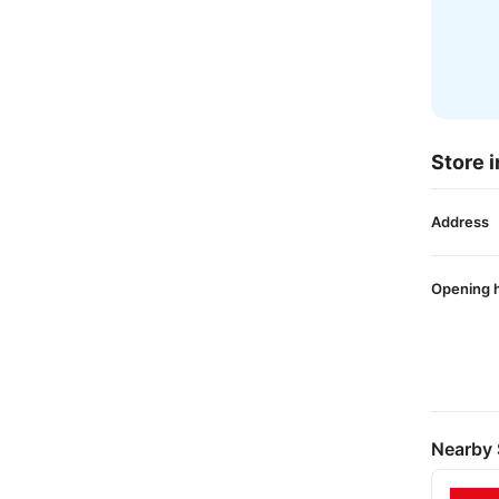
Store i
Address
Opening 
Nearby 