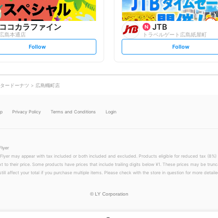
ココカラファイン
JTB
広島本通店
トラベルゲート広島紙屋町
s
s
Follow
Follow
e
e
t
t
f
f
o
o
l
l
l
l
o
o
タードーナツ
広島幟町店
w
w
lp
Privacy Policy
Terms and Conditions
Login
Flyer
 Flyer may appear with tax included or both included and excluded. Products eligible for reduced tax (8%) 
xt to their price. Some products have prices that include trailing digits below ¥1. These prices may be trunc
till affect your total if you purchase multiple items. Please check with the store in question for more detailed
©
LY Corporation