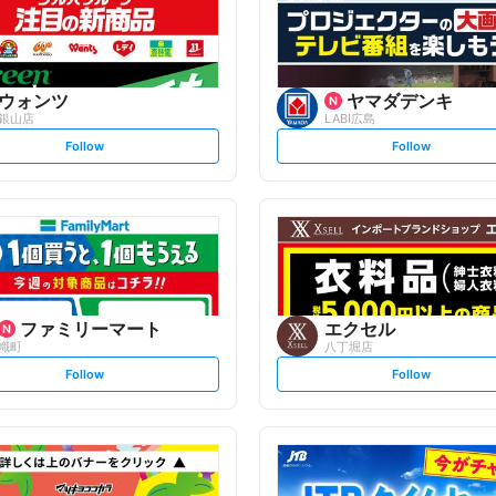
ウォンツ
ヤマダデンキ
銀山店
LABI広島
s
s
Follow
Follow
e
e
t
t
f
f
o
o
l
l
l
l
o
o
w
w
ファミリーマート
エクセル
幟町
八丁堀店
s
s
Follow
Follow
e
e
t
t
f
f
o
o
l
l
l
l
o
o
w
w