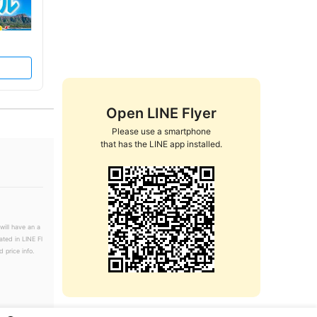
Open LINE Flyer
Please use a smartphone

that has the LINE app installed.
will have an a
ated in LINE Fl
 price info.