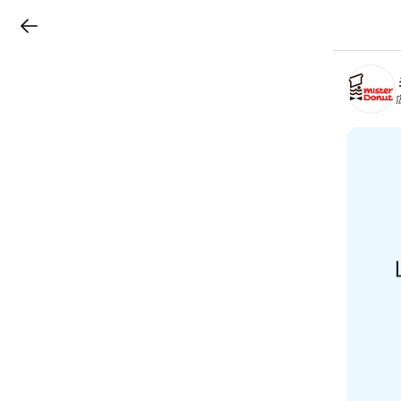
LINEチラシ
B
r
a
n
c
h
T
o
p