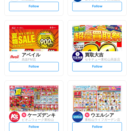
s
s
Follow
Follow
e
e
t
t
f
f
o
o
l
l
l
l
o
o
w
w
アベイル
買取大吉
高坂FM店
セキチュー東松山高坂店
s
s
Follow
Follow
e
e
t
t
f
f
o
o
l
l
l
l
o
o
w
w
ケーズデンキ
ウエルシア
ピオニウォーク東松山
東松山ライフガーデン店
s
s
Follow
Follow
e
e