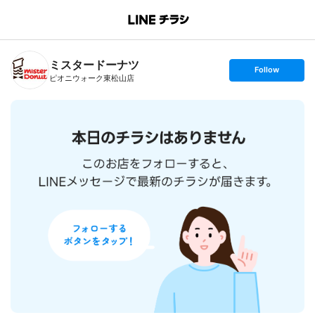
B
r
a
n
ミスタードーナツ
c
s
Follow
h
e
ピオニウォーク東松山店
T
t
o
f
p
o
l
l
o
w