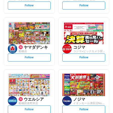
s
s
Follow
Follow
e
e
t
t
f
f
o
o
l
l
l
l
o
o
w
w
ヤマダデンキ
コジマ
船橋店
コジマ×ビックカメラ習志野店
s
s
Follow
Follow
e
e
t
t
f
f
o
o
l
l
l
l
o
o
w
w
ウエルシア
ノジマ
船橋田喜野井店
イオンモール津田沼North店
s
s
Follow
Follow
e
e