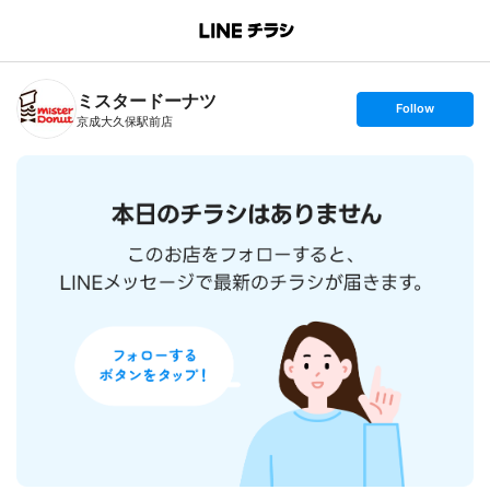
B
r
a
n
ミスタードーナツ
c
s
Follow
h
e
京成大久保駅前店
T
t
o
f
p
o
l
l
o
w