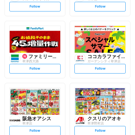
s
s
Follow
Follow
e
e
t
t
f
f
o
o
l
l
l
l
o
o
w
w
ファミリーマート
ココカラファイン
草津西大路
ガーデンシティ草津店
s
s
Follow
Follow
e
e
t
t
f
f
o
o
l
l
l
l
o
o
w
w
阪急オアシス
クスリのアオキ
草津店
草津野村店
s
s
Follow
Follow
e
e