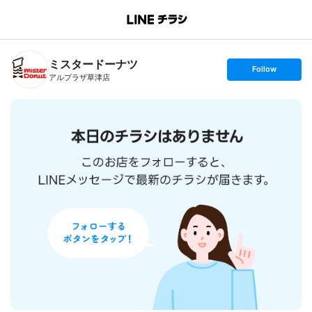
B
r
a
n
ミスタードーナツ
c
s
Follow
h
e
アルプラザ草津店
T
t
o
f
p
o
l
l
o
w