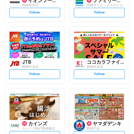
イオンフードスタイル
ファミリーマート
西神中央店
西神オリエンタルホテル
s
s
Follow
Follow
e
e
t
t
f
f
o
o
l
l
l
l
o
o
w
w
JTB
ココカラファイン
西神中央店
西神中央店
s
s
Follow
Follow
e
e
t
t
f
f
o
o
l
l
l
l
o
o
w
w
カインズ
ヤマダデンキ
カインズ神戸西神南店
西神戸店