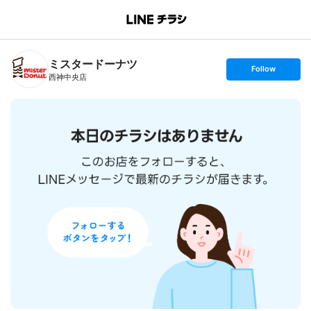
B
r
a
n
ミスタードーナツ
c
s
Follow
h
e
西神中央店
T
t
o
f
p
o
l
l
o
w