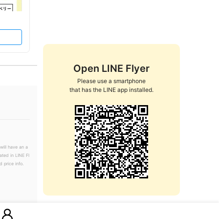
Open LINE Flyer
Please use a smartphone

that has the LINE app installed.
will have an a
ated in LINE Fl
 price info.