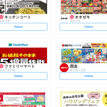
キッチンコート
オオゼキ
高井戸店
高井戸店
s
s
Follow
Follow
e
e
t
t
f
f
o
o
l
l
l
l
o
o
w
w
ファミリーマート
西友
杉並人見街道
富士見ヶ丘店
s
s
Follow
Follow
e
e
t
t
f
f
o
o
l
l
l
l
o
o
w
w