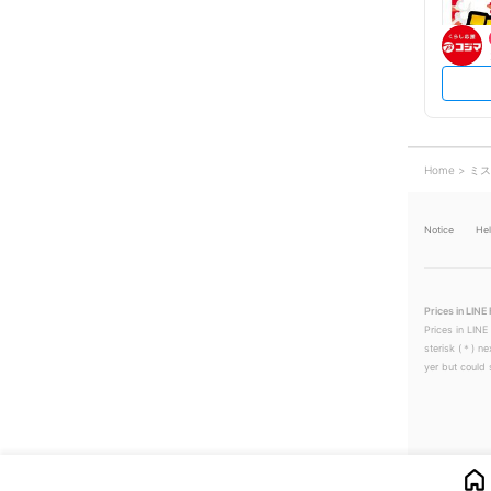
Home
ミス
Notice
He
Prices in LINE 
Prices in LINE
sterisk (＊) ne
yer but could s