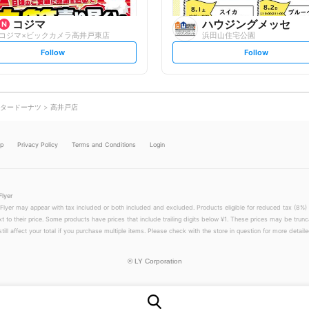
コジマ
ハウジングメッセ
コジマ×ビックカメラ高井戸東店
浜田山住宅公園
s
s
Follow
Follow
e
e
t
t
f
f
o
o
l
l
l
l
o
o
タードーナツ
高井戸店
w
w
lp
Privacy Policy
Terms and Conditions
Login
Flyer
 Flyer may appear with tax included or both included and excluded. Products eligible for reduced tax (8%) 
xt to their price. Some products have prices that include trailing digits below ¥1. These prices may be trunc
till affect your total if you purchase multiple items. Please check with the store in question for more detailed
©
LY Corporation