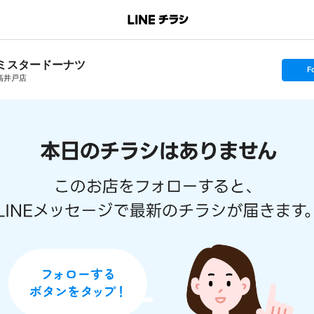
ミスタードーナツ
s
F
e
高井戸店
t
f
o
l
l
o
w