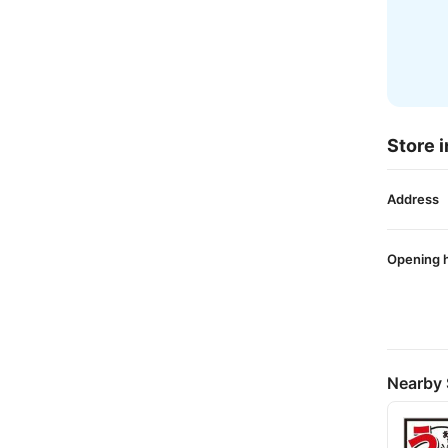
Store i
Address
Opening 
Nearby 