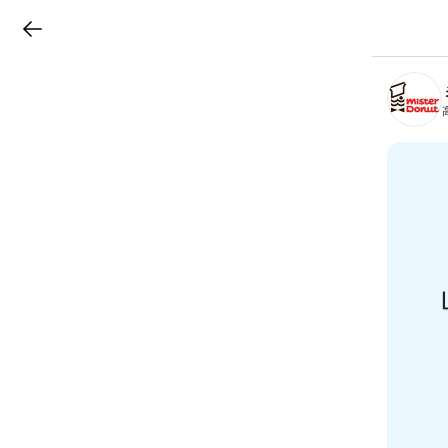
LINEチラシ
B
r
a
n
c
h
T
o
p