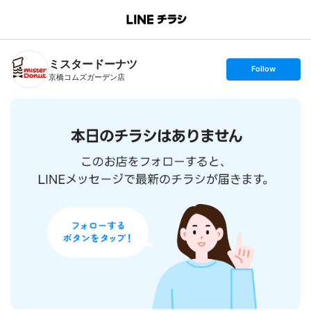
B
r
a
n
ミスタードーナツ
c
s
Follow
h
e
京橋コムズガーデン店
T
t
o
f
p
o
l
l
o
w