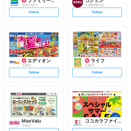
ファミリーマート
コクミン
京橋片町口
京橋駅構内店
s
s
Follow
Follow
e
e
t
t
f
f
o
o
l
l
l
l
o
o
w
w
エディオン
ライフ
京橋店
京橋店
s
s
Follow
Follow
e
e
t
t
f
f
o
o
l
l
l
l
o
o
w
w
MaxValu
ココカラファイン
京橋店
ドラッグストアライフォート 鴫野店