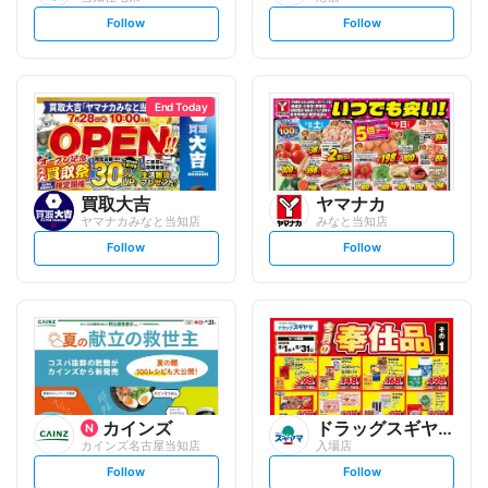
s
s
Follow
Follow
e
e
t
t
f
f
o
o
l
l
l
l
o
o
End Today
w
w
買取大吉
ヤマナカ
ヤマナカみなと当知店
みなと当知店
s
s
Follow
Follow
e
e
t
t
f
f
o
o
l
l
l
l
o
o
w
w
カインズ
ドラッグスギヤマ
カインズ名古屋当知店
入場店
s
s
Follow
Follow
e
e