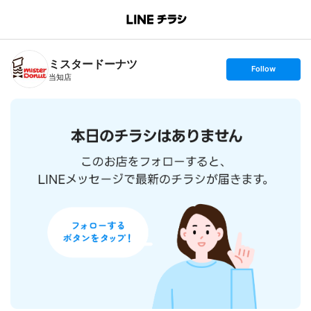
B
r
a
n
ミスタードーナツ
c
s
Follow
h
e
当知店
T
t
o
f
p
o
l
l
o
w