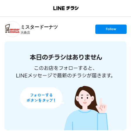
B
r
a
n
ミスタードーナツ
c
s
Follow
h
e
大曲店
T
t
o
f
p
o
l
l
o
w