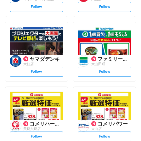
s
s
Follow
Follow
e
e
t
t
f
f
o
o
l
l
l
l
o
o
w
w
ヤマダデンキ
ファミリーマート
大仙店
大曲田町
s
s
Follow
Follow
e
e
t
t
f
f
o
o
l
l
l
l
o
o
w
w
コメリハード&グリーン
コメリパワー
美郷六郷店
大曲店
s
s
Follow
Follow
e
e