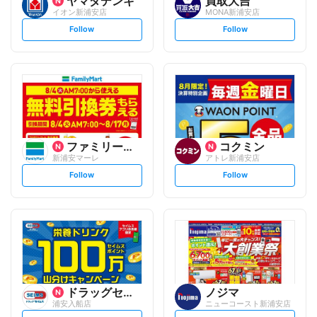
ヤマダデンキ
買取大吉
イオン新浦安店
MONA新浦安店
s
s
Follow
Follow
e
e
t
t
f
f
o
o
l
l
l
l
o
o
w
w
ファミリーマート
コクミン
新浦安マーレ
アトレ新浦安店
s
s
Follow
Follow
e
e
t
t
f
f
o
o
l
l
l
l
o
o
w
w
ドラッグセイムス
ノジマ
浦安入船店
ニューコースト新浦安店