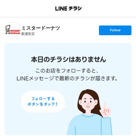
B
r
a
n
ミスタードーナツ
c
s
Follow
h
e
新浦安店
T
t
o
f
p
o
l
l
o
w