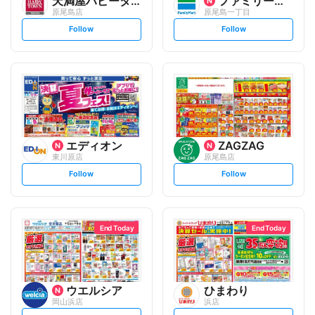
天満屋ハピータウン
ファミリーマート
原尾島店
原尾島一丁目
s
s
Follow
Follow
e
e
t
t
f
f
o
o
l
l
l
l
o
o
w
w
エディオン
ZAGZAG
東川原店
原尾島店
s
s
Follow
Follow
e
e
t
t
f
f
o
o
l
l
l
l
o
o
End Today
End Today
w
w
ウエルシア
ひまわり
岡山浜店
浜店