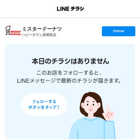
B
r
a
n
ミスタードーナツ
c
s
Follow
h
e
ハピータウン原尾島店
T
t
o
f
p
o
l
l
o
w