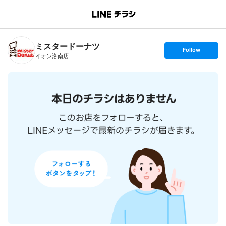
B
r
a
n
ミスタードーナツ
c
s
Follow
h
e
イオン洛南店
T
t
o
f
p
o
l
l
o
w