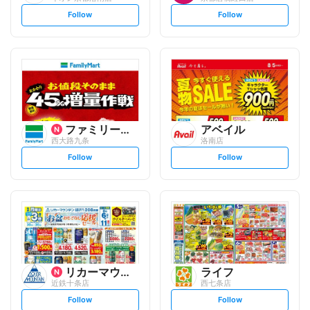
s
s
Follow
Follow
e
e
t
t
f
f
o
o
l
l
l
l
o
o
w
w
ファミリーマート
アベイル
西大路九条
洛南店
s
s
Follow
Follow
e
e
t
t
f
f
o
o
l
l
l
l
o
o
w
w
リカーマウンテン
ライフ
近鉄十条店
西七条店
s
s
Follow
Follow
e
e