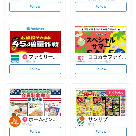
s
s
Follow
Follow
e
e
t
t
f
f
o
o
l
l
l
l
o
o
w
w
ファミリーマート
ココカラファイン
中津中殿
サンリブ中津店
s
s
Follow
Follow
e
e
t
t
f
f
o
o
l
l
l
l
o
o
End Today
w
w
ホームセンター グッデイ
サンリブ
中津店
中津
s
s
Follow
Follow
e
e