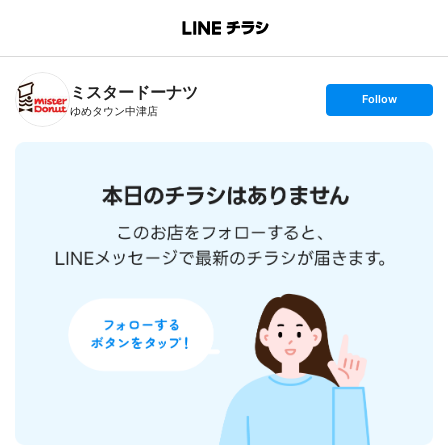
B
r
a
n
ミスタードーナツ
c
s
Follow
h
e
ゆめタウン中津店
T
t
o
f
p
o
l
l
o
w