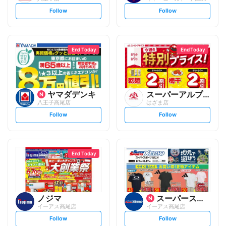
s
s
Follow
Follow
e
e
t
t
f
f
o
o
l
l
l
l
o
o
End Today
End Today
w
w
ヤマダデンキ
スーパーアルプス
八王子高尾店
はざま店
s
s
Follow
Follow
e
e
t
t
f
f
o
o
l
l
l
l
o
o
End Today
w
w
ノジマ
スーパースポーツゼビオ
イーアス高尾店
イーアス高尾店
s
s
Follow
Follow
e
e