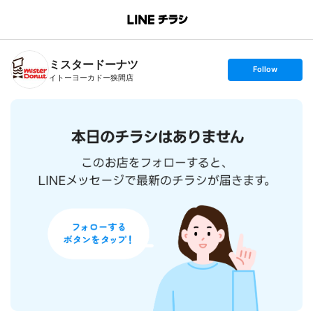
B
r
a
n
ミスタードーナツ
c
s
Follow
h
e
イトーヨーカドー狭間店
T
t
o
f
p
o
l
l
o
w