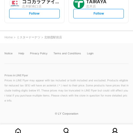
ココカラファイン
TAIRAYA
志木駅南口店
志木店
s
s
Follow
Follow
e
e
t
t
f
f
o
o
l
l
l
l
o
o
Home
ミスタードーナツ
北朝霞駅前店
w
w
Notice
Help
Privacy Policy
Terms and Conditions
Login
Prices in LINE Flyer
Prices in LINE Flyer may appear with tax included or both included and excluded. Products eligible
for reduced tax (8%) will have an asterisk (＊) next to their price. Some products have prices that in
clude trailing digits below ¥1. These prices may be truncated in LINE Flyer but could still affect you
r total if you purchase multiple items. Please check with the store in question for more detailed pric
e info.
©
LY Corporation