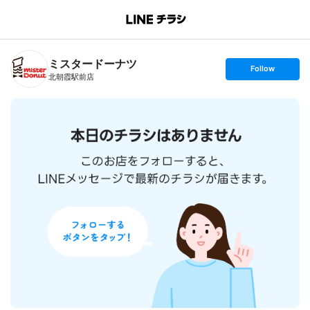
B
r
a
n
ミスタードーナツ
c
s
Follow
h
e
北朝霞駅前店
T
t
o
f
p
o
l
l
o
w