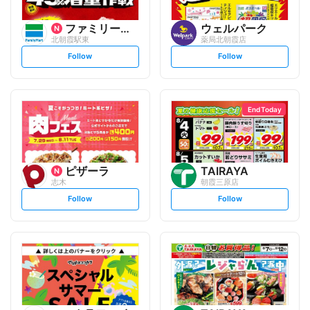
ファミリーマート
ウェルパーク
北朝霞駅東
薬局北朝霞店
s
s
Follow
Follow
e
e
t
t
f
f
o
o
l
l
l
l
o
o
End Today
w
w
ピザーラ
TAIRAYA
志木
朝霞三原店
s
s
Follow
Follow
e
e
t
t
f
f
o
o
l
l
l
l
o
o
w
w