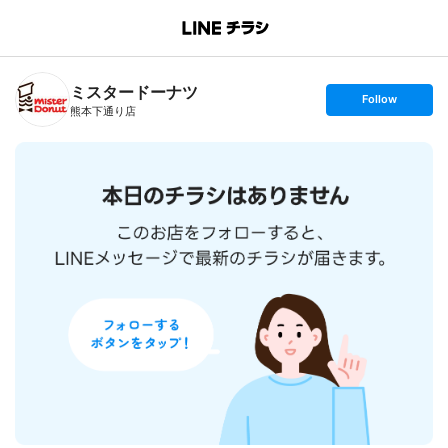
B
r
a
n
ミスタードーナツ
c
s
Follow
h
e
熊本下通り店
T
t
o
f
p
o
l
l
o
w