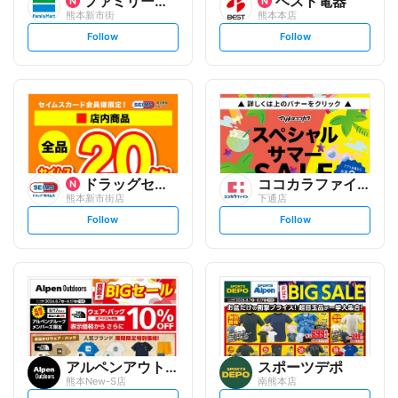
ファミリーマート
ベスト電器
熊本新市街
熊本本店
s
s
Follow
Follow
e
e
t
t
f
f
o
o
l
l
l
l
o
o
w
w
ドラッグセイムス
ココカラファイン
熊本新市街店
下通店
s
s
Follow
Follow
e
e
t
t
f
f
o
o
l
l
l
l
o
o
w
w
アルペンアウトドアーズ
スポーツデポ
熊本New-S店
南熊本店