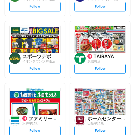
s
s
Follow
Follow
e
e
t
t
f
f
o
o
l
l
l
l
o
o
w
w
スポーツデポ
TAIRAYA
イオンタウン水戸南店
茨城町店
s
s
Follow
Follow
e
e
t
t
f
f
o
o
l
l
l
l
o
o
w
w
ファミリーマート
ホームセンター 山新
水戸平須町
山新平須店
s
s
Follow
Follow
e
e