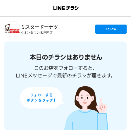
B
r
a
n
ミスタードーナツ
c
s
Follow
h
e
イオンタウン水戸南店
T
t
o
f
p
o
l
l
o
w