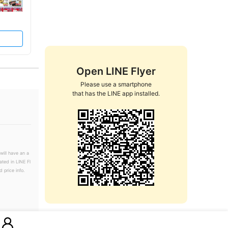
Open LINE Flyer
Please use a smartphone

that has the LINE app installed.
will have an a
ated in LINE Fl
 price info.