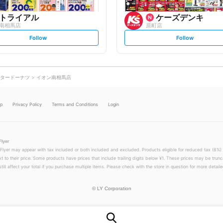
トライアル
ケーズデンキ
南相馬店
原町店
s
s
Follow
Follow
e
e
t
t
f
f
o
o
l
l
l
l
o
o
タードーナツ
イオン南相馬店
w
w
lp
Privacy Policy
Terms and Conditions
Login
Flyer
 Flyer may appear with tax included or both included and excluded. Products eligible for reduced tax (8%) 
xt to their price. Some products have prices that include trailing digits below ¥1. These prices may be trunc
till affect your total if you purchase multiple items. Please check with the store in question for more detailed
©
LY Corporation