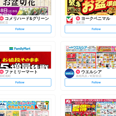
コメリハード&グリーン
ヨークベニマル
原町店
原町西
s
s
Follow
Follow
e
e
t
t
f
f
o
o
l
l
l
l
o
o
w
w
ファミリーマート
ウエルシア
原町南町
南相馬原ノ町駅前店
s
s
Follow
Follow
e
e
t
t
f
f
o
o
l
l
l
l
o
o
w
w