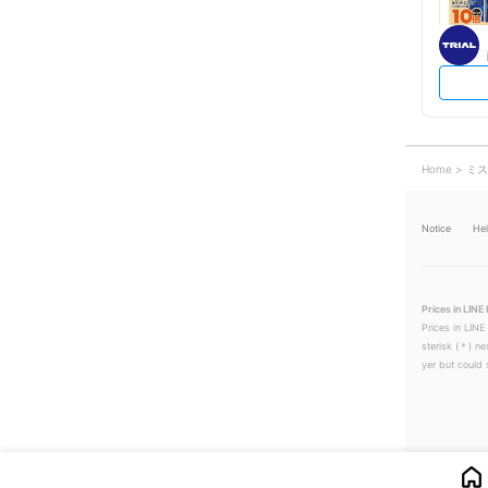
Home
ミス
Notice
He
Prices in LINE 
Prices in LINE
sterisk (＊) ne
yer but could s