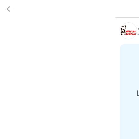
LINEチラシ
B
r
a
n
c
h
T
o
p