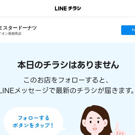
ミスタードーナツ
s
F
e
イオン南相馬店
t
f
o
l
l
o
w