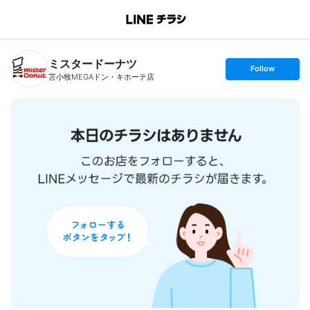
B
r
a
n
ミスタードーナツ
c
s
Follow
h
e
苫小牧MEGAドン・キホーテ店
T
t
o
f
p
o
l
l
o
w