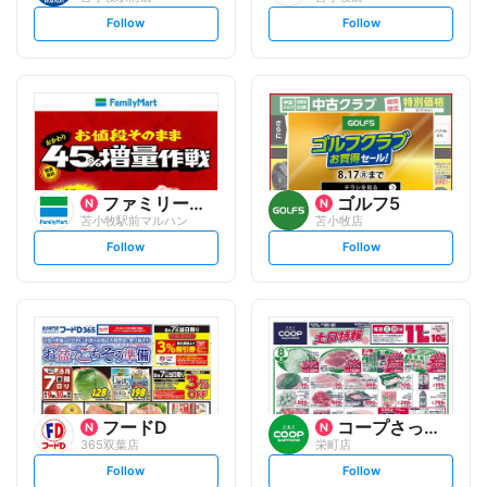
s
s
Follow
Follow
e
e
t
t
f
f
o
o
l
l
l
l
o
o
w
w
ファミリーマート
ゴルフ5
苫小牧駅前マルハン
苫小牧店
s
s
Follow
Follow
e
e
t
t
f
f
o
o
l
l
l
l
o
o
w
w
フードD
コープさっぽろ
365双葉店
栄町店
s
s
Follow
Follow
e
e