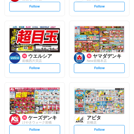
s
s
Follow
Follow
e
e
t
t
f
f
o
o
l
l
l
l
o
o
w
w
ウエルシア
ヤマダデンキ
前橋西片貝店
New前橋本店
s
s
Follow
Follow
e
e
t
t
f
f
o
o
l
l
l
l
o
o
w
w
ケーズデンキ
アピタ
けやきウォーク前橋
前橋店
s
s
Follow
Follow
e
e