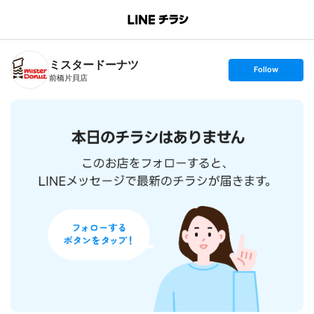
B
r
a
n
ミスタードーナツ
c
s
Follow
h
e
前橋片貝店
T
t
o
f
p
o
l
l
o
w