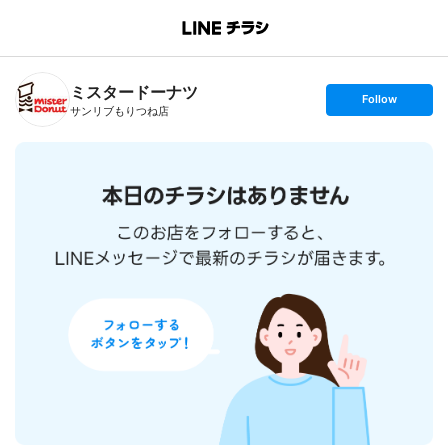
B
r
a
n
ミスタードーナツ
c
s
Follow
h
e
サンリブもりつね店
T
t
o
f
p
o
l
l
o
w