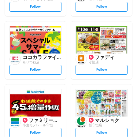
s
s
Follow
Follow
e
e
t
t
f
f
o
o
l
l
l
l
o
o
w
w
ココカラファイン
ファディ
もりつね店
守恒店
s
s
Follow
Follow
e
e
t
t
f
f
o
o
l
l
l
l
o
o
w
w
ファミリーマート
マルショク
小倉モノレール守恒
新守恒店
s
s
Follow
Follow
e
e