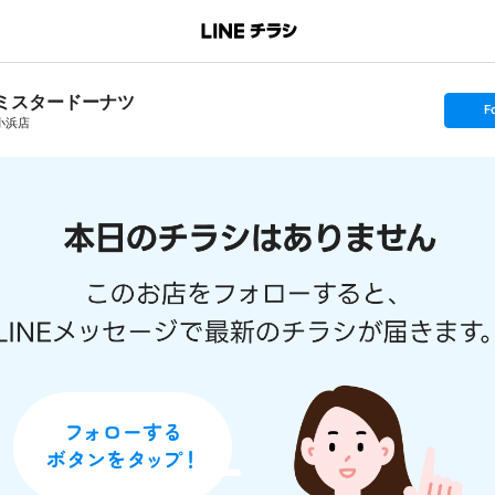
ミスタードーナツ
s
F
e
小浜店
t
f
o
l
l
o
w