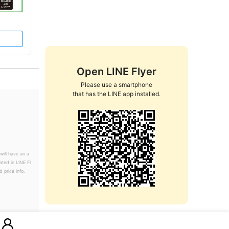
Open LINE Flyer
Please use a smartphone

that has the LINE app installed.
will have an a
ated in LINE Fl
 price info.