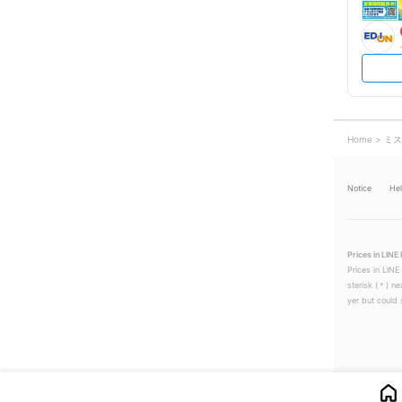
Home
ミス
Notice
He
Prices in LINE 
Prices in LINE
sterisk (＊) ne
yer but could s