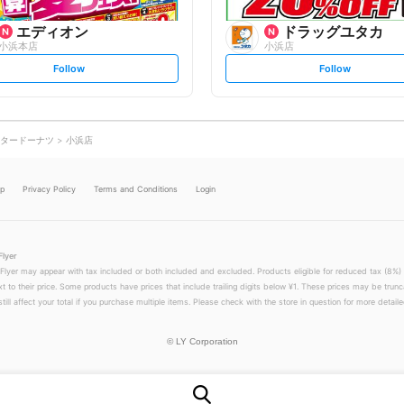
エディオン
ドラッグユタカ
小浜本店
小浜店
s
s
Follow
Follow
e
e
t
t
f
f
o
o
l
l
l
l
o
o
タードーナツ
小浜店
w
w
lp
Privacy Policy
Terms and Conditions
Login
Flyer
 Flyer may appear with tax included or both included and excluded. Products eligible for reduced tax (8%) 
xt to their price. Some products have prices that include trailing digits below ¥1. These prices may be trunc
till affect your total if you purchase multiple items. Please check with the store in question for more detailed
©
LY Corporation