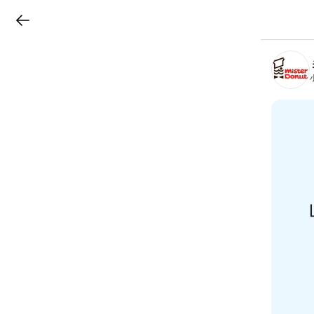
LINEチラシ
B
r
a
n
c
h
T
o
p