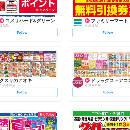
コメリハード&グリーン
ファミリーマート
遠敷店
小浜遠敷
s
s
Follow
Follow
e
e
t
t
f
f
o
o
l
l
l
l
o
o
w
w
クスリのアオキ
ドラッグストアコ
小浜木崎店
小浜木崎店
s
s
Follow
Follow
e
e
t
t
f
f
o
o
l
l
l
l
o
o
End Today
w
w