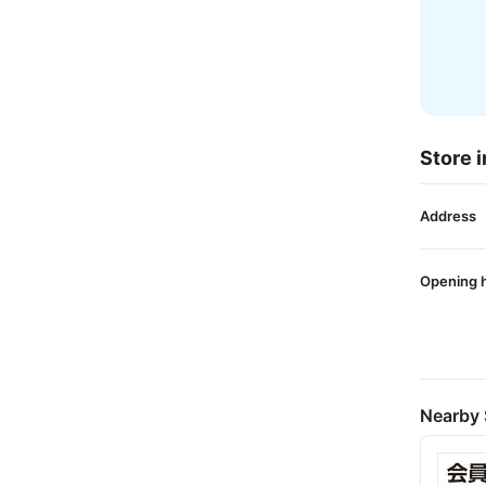
Store i
Address
Opening 
Nearby 