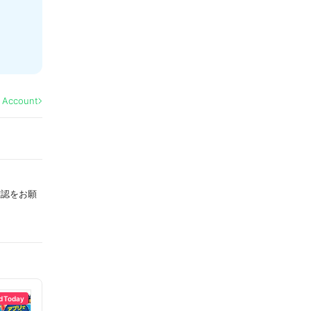
l Account
確認をお願
d Today