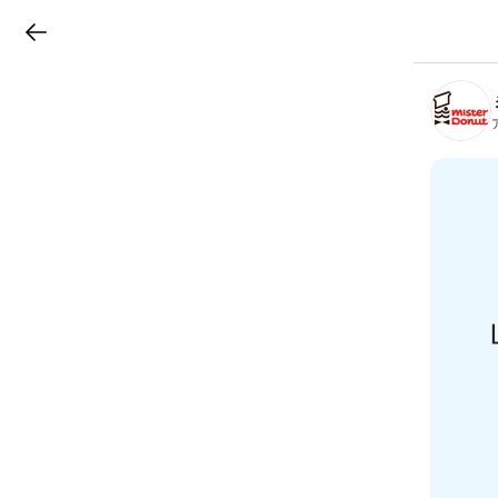
LINEチラシ
B
r
a
n
c
h
T
o
p