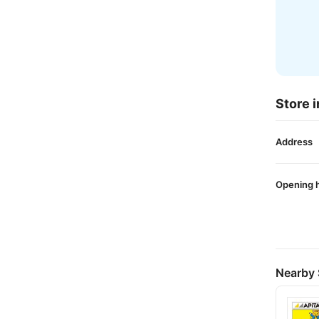
Store i
Address
Opening 
Nearby 