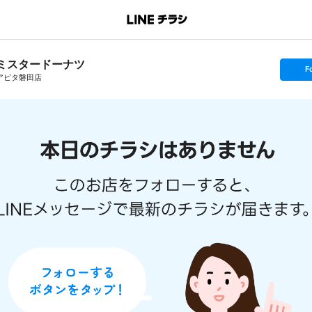
ミスタードーナツ
s
F
e
アピタ磐田店
t
f
o
l
l
o
w