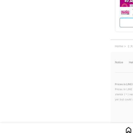
Home
ミス
Notice
He
Prices in LINE 
Prices in LINE
sterisk (＊) ne
yer but could s