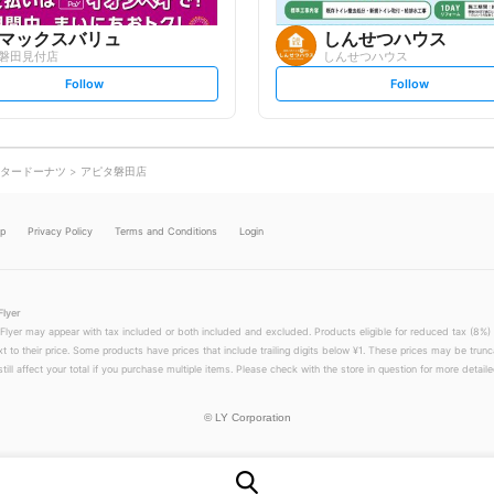
マックスバリュ
しんせつハウス
磐田見付店
しんせつハウス
s
s
Follow
Follow
e
e
t
t
f
f
o
o
l
l
l
l
o
o
タードーナツ
アピタ磐田店
w
w
lp
Privacy Policy
Terms and Conditions
Login
Flyer
 Flyer may appear with tax included or both included and excluded. Products eligible for reduced tax (8%) 
xt to their price. Some products have prices that include trailing digits below ¥1. These prices may be trunc
till affect your total if you purchase multiple items. Please check with the store in question for more detailed
©
LY Corporation