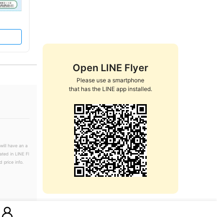
Open LINE Flyer
Please use a smartphone

that has the LINE app installed.
will have an a
ated in LINE Fl
 price info.