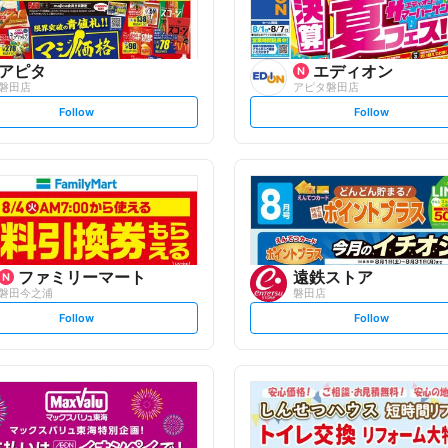
アピタ
エディオン
磐田店
アピタ磐田店
s
s
Follow
Follow
e
e
t
t
f
f
o
o
l
l
l
l
o
o
w
w
ファミリーマート
遠鉄ストア
磐田今之浦
磐田店
s
s
Follow
Follow
e
e
t
t
f
f
o
o
l
l
l
l
o
o
w
w