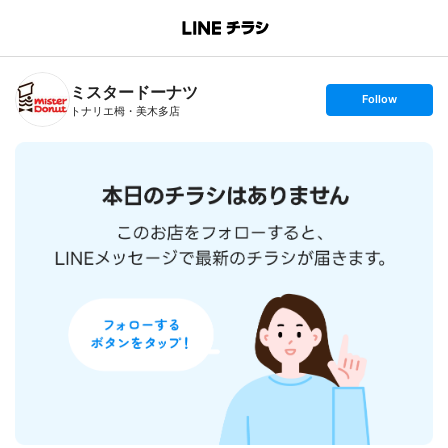
B
r
a
n
ミスタードーナツ
c
s
Follow
h
e
トナリエ栂・美木多店
T
t
o
f
p
o
l
l
o
w