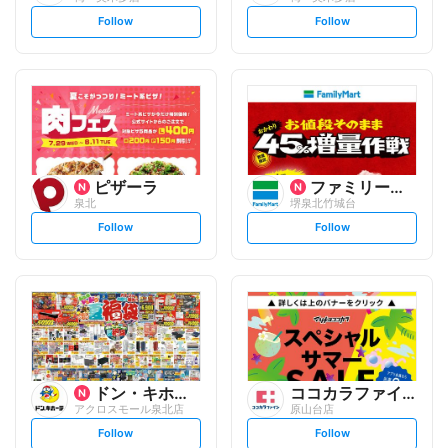
s
s
Follow
Follow
e
e
t
t
f
f
o
o
l
l
l
l
o
o
w
w
ピザーラ
ファミリーマート
泉北
堺泉北竹城台
s
s
Follow
Follow
e
e
t
t
f
f
o
o
l
l
l
l
o
o
w
w
ドン・キホーテ
ココカラファイン
アクロスモール泉北店
原山台店
s
s
Follow
Follow
e
e