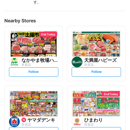
す。
Nearby Stores
End Today
なかやま牧場ハート
天満屋ハピーズ
井原店
井原店
s
s
Follow
Follow
e
e
t
t
f
f
o
o
l
l
l
l
o
o
End Today
w
w
ヤマダデンキ
ひまわり
井原店
井原店