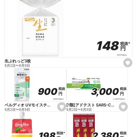
148
148
税抜
税抜
*
*
円
円
160
円
(税込)
生ぶれっど3枚
s
8月2日
〜
8月9日
e
t
f
a
v
o
3,000
3,000
900
900
税抜
税抜
税抜
税抜
r
円
円
円
円
i
t
3,300
円
(税込)
990
円
(税込)
e
[1類]アドテスト SARS-CoV-2/Flu(一般用)
ベルディオ UVモイスチャージェルN 80g
s
s
8月2日
〜
8月9日
8月2日
〜
8月9日
e
e
t
t
f
f
a
a
v
v
o
o
2,380
2,380
198
198
税抜
税抜
税抜
税抜
*
*
r
r