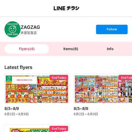
B
r
a
n
ZAGZAG
c
s
Follow
h
e
井原笹賀店
T
t
o
f
p
o
l
l
Flyers
(
4
)
Items
(
6
)
Info
o
w
Latest flyers
End Today
End To
8/3~8/9
8/3~8/9
8月2日
～
8月9日
8月2日
～
8月9日
End Today