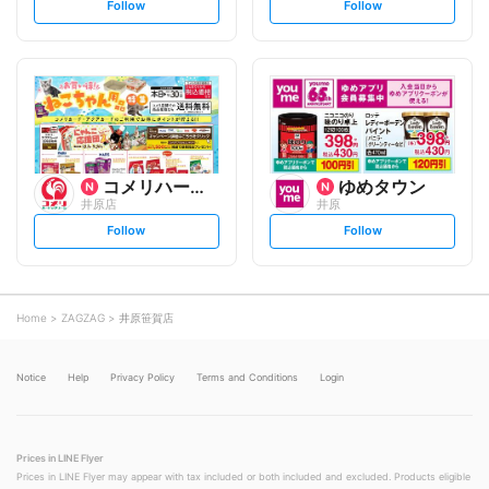
s
s
Follow
Follow
e
e
t
t
f
f
o
o
l
l
l
l
o
o
w
w
コメリハード&グリーン
ゆめタウン
井原店
井原
s
s
Follow
Follow
e
e
t
t
f
f
o
o
l
l
l
l
o
o
Home
ZAGZAG
井原笹賀店
w
w
Notice
Help
Privacy Policy
Terms and Conditions
Login
Prices in LINE Flyer
Prices in LINE Flyer may appear with tax included or both included and excluded. Products eligible