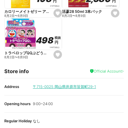
円
円
円
円
i
i
t
t
2,618
円
(税込)
214
円
(税込)
e
e
活蔘28 50ml 3本パック
カロリーメイトゼリー アップル味 215g
s
s
8月2日
〜
8月9日
8月2日
〜
8月9日
e
e
t
t
f
f
a
a
v
v
o
o
498
498
税抜
税抜
r
r
円
円
i
i
t
t
548
円
(税込)
e
e
トラベロップQQぶどう味 8錠
s
8月2日
〜
8月9日
e
t
f
Store info
a
Official Account
v
o
r
i
Address
〒715-0025
岡山県井原市笹賀町29-1
t
e
Opening hours
9:00~24:00
Regular Holiday
なし